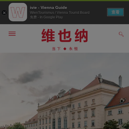
ivie - Vienna Guide
查看
WienTourismus / Vienna Tourist Board
免费 - In Google Play
显
搜
示/
索
隐
前
前
藏
往
往
导
导
内
航
航
容