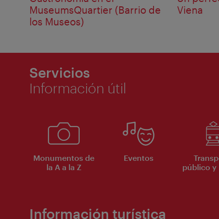
MuseumsQuartier (Barrio de
Viena
los Museos)
Servicios
Información útil
Monumentos de
Eventos
Transp
la A a la Z
público y 
Información turística