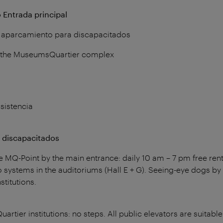
 Entrada principal
e aparcamiento para discapacitados
n the MuseumsQuartier complex
sistencia
a discapacitados
e MQ-Point by the main entrance: daily 10 am – 7 pm free rental
o systems in the auditoriums (Hall E + G). Seeing-eye dogs b
stitutions.
rtier institutions: no steps. All public elevators are suitable