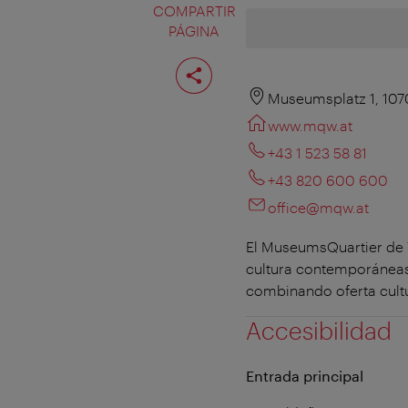
COMPARTIR
PÁGINA
Compartir
página
Museumsplatz 1, 107
www.mqw.at
+43 1 523 58 81
+43 820 600 600
office@mqw.at
El MuseumsQuartier de V
cultura contemporáneas
combinando oferta cultur
Accesibilidad
Entrada principal