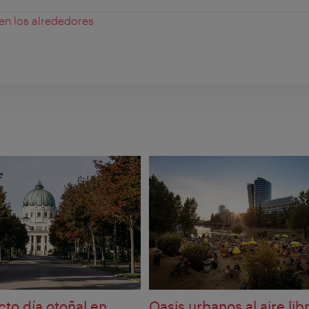
 en los alrededores
cto día otoñal en
Oasis urbanos al aire lib