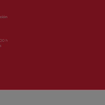
ción
:00 h
s