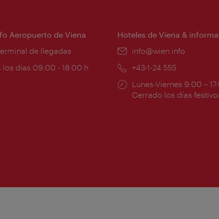
nfo Aeropuerto de Viena
Hoteles de Viena & informa
:
terminal de llegadas
e-
info@wien.info
mail:
ios
 los días 09:00 - 18:00 h
Teléfono:
+43-1-24 555
Horarios
Lunes-Viernes 9:00 – 17
ura:
de
Cerrado los días festivo
apertura: