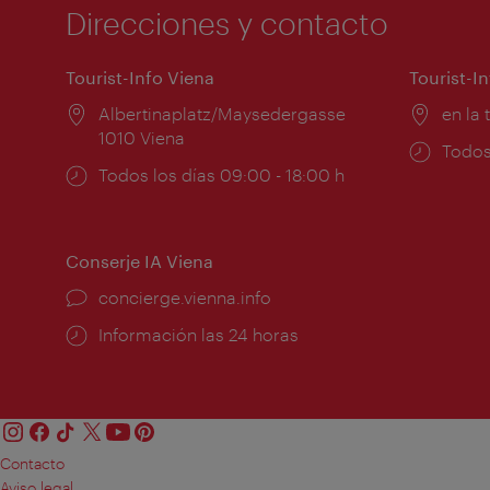
Direcciones y contacto
Tourist-Info Viena
Tourist-I
Lugar:
Albertinaplatz/Maysedergasse
Lugar
en la 
1010 Viena
Horar
Todos
Horarios
Todos los días 09:00 - 18:00 h
de
de
apert
apertura:
Conserje IA Viena
concierge.vienna.info
Información las 24 horas
Contacto
Aviso legal