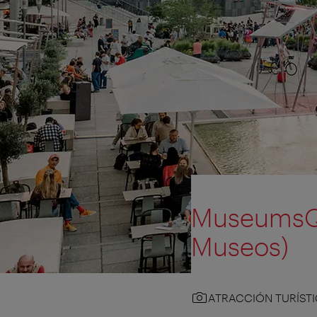
MuseumsQua
Museos)
ATRACCIÓN TURÍST