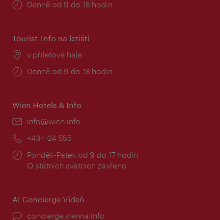
Provozní
Denně od 9 do 18 hodin
doba:
Tourist-Info na letišti
Místo:
v příletové hale
Provozní
Denně od 9 do 18 hodin
doba:
Wien Hotels & Info
E-
info@wien.info
mail:
Telefon:
+43-1-24 555
Provozní
Pondělí-Pátek od 9 do 17 hodin
doba:
O státních svátcích zavřeno
AI Concierge Vídeň
concierge.vienna.info