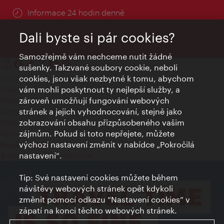
Informace 24 hodin denně
Dali byste si pár cookies?
Samozřejmě vám nechceme nutit žádné
sušenky. Takzvané soubory cookie, neboli
cookies, jsou však nezbytné k tomu, abychom
Kontakty
vám mohli poskytnout ty nejlepší služby, a
Credits
zároveň umožňují fungování webových
Prohlášení o ochraně osobních údajů
stránek a jejich vyhodnocování, stejně jako
Terms of Use
zobrazování obsahu přizpůsobeného vašim
Přístupnost
zájmům. Pokud si toto nepřejete, můžete
Kontakt pro tisk
výchozí nastavení změnit v nabídce „Pokročilá
Nastavení cookies
nastavení“.
© Copyright Wien Tourismus
Tip: Své nastavení cookies můžete během
návštěvy webových stránek opět kdykoli
změnit pomocí odkazu “Nastavení cookies” v
zápatí na konci těchto webových stránek.