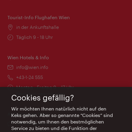
Tourist-Info Flughafen Wien
Ort:
in der Ankunftshalle
Öffnungszeiten:
Täglich 9 - 18 Uhr
Wien Hotels & Info
Email:
info@wien.info
Telefon:
+43-1-24 555
Öffnungszeiten:
Montag - Freitag 9 – 17 Uhr
Feiertags geschlossen
Cookies gefällig?
Wir möchten Ihnen natürlich nicht auf den
AI Concierge Wien
Keks gehen. Aber so genannte “Cookies” sind
notwendig, um Ihnen den bestmöglichen
Ort:
concierge.wien.info
Service zu bieten und die Funktion der