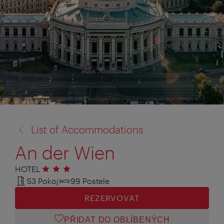
zpět
List of Accommodations
na:
An der Wien
HOTEL
3 hvězdičky
53 Pokoj
99 Postele
REZERVOVAT
PŘIDAT DO OBLÍBENÝCH