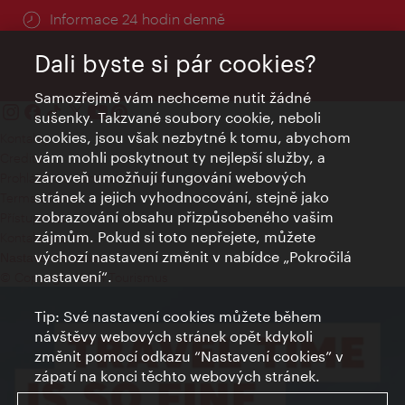
Informace 24 hodin denně
Dali byste si pár cookies?
Samozřejmě vám nechceme nutit žádné
sušenky. Takzvané soubory cookie, neboli
cookies, jsou však nezbytné k tomu, abychom
Kontakty
vám mohli poskytnout ty nejlepší služby, a
Credits
zároveň umožňují fungování webových
Prohlášení o ochraně osobních údajů
stránek a jejich vyhodnocování, stejně jako
Terms of Use
zobrazování obsahu přizpůsobeného vašim
Přístupnost
zájmům. Pokud si toto nepřejete, můžete
Kontakt pro tisk
výchozí nastavení změnit v nabídce „Pokročilá
Nastavení cookies
nastavení“.
© Copyright Wien Tourismus
Tip: Své nastavení cookies můžete během
návštěvy webových stránek opět kdykoli
změnit pomocí odkazu “Nastavení cookies” v
zápatí na konci těchto webových stránek.