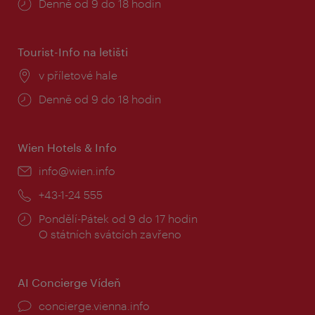
Provozní
Denně od 9 do 18 hodin
doba:
Tourist-Info na letišti
Místo:
v příletové hale
Provozní
Denně od 9 do 18 hodin
doba:
Wien Hotels & Info
E-
info@wien.info
mail:
Telefon:
+43-1-24 555
Provozní
Pondělí-Pátek od 9 do 17 hodin
doba:
O státních svátcích zavřeno
AI Concierge Vídeň
concierge.vienna.info