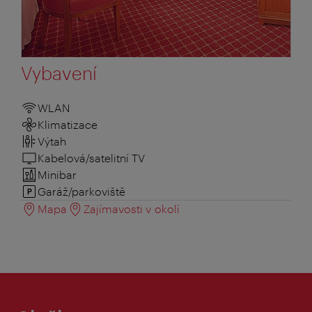
Vybavení
WLAN
Klimatizace
Výtah
Kabelová/satelitní TV
Minibar
Garáž/parkoviště
Mapa
Zajímavosti v okolí