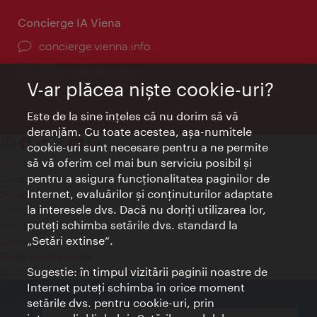
Concierge IA Viena
concierge.vienna.info
Informații non-stop
V-ar plăcea nişte cookie-uri?
Este de la sine înţeles că nu dorim să vă
deranjăm. Cu toate acestea, aşa-numitele
cookie-uri sunt necesare pentru a ne permite
să vă oferim cel mai bun serviciu posibil şi
Contact
pentru a asigura funcţionalitatea paginilor de
Credits
Internet, evaluărilor şi conţinuturilor adaptate
Declaraţie privind protecţia datelor
la interesele dvs. Dacă nu doriţi utilizarea lor,
Terms of Use
puteţi schimba setările dvs. standard la
Accesibilitate
„Setări extinse“.
Contact presa
Setări module cookie
Sugestie: în timpul vizitării paginii noastre de
© Copyright Wien Tourismus
Internet puteţi schimba în orice moment
setările dvs. pentru cookie-uri, prin