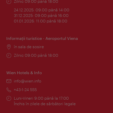
Program:
Zilnic 09:00 până 18:00
24.12.2025: 09:00 până 14:00
31.12.2025: 09:00 până 16:00
01.01.2026: 11:00 până 18:00
Informaţii turistice - Aeroportul Viena
Locul:
în sala de sosire
Program:
Zilnic 09:00 până 18:00
Wien Hotels & Info
E-
info@wien.info
mail:
Telefon:
+43-1-24 555
Program:
Luni-Vineri 9:00 până la 17:00
Închis în zilele de sărbători legale