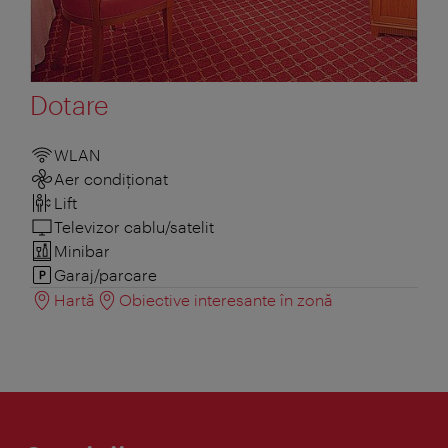
Dotare
WLAN
Aer condiționat
Lift
Televizor cablu/satelit
Minibar
Garaj/parcare
Hartă
Obiective interesante în zonă