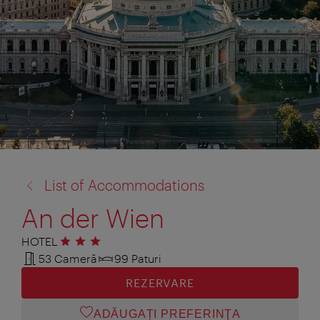
înapoi
List of Accommodations
la:
An der Wien
HOTEL
3 stele
53 Cameră
99 Paturi
REZERVARE
ADĂUGAȚI PREFERINŢA