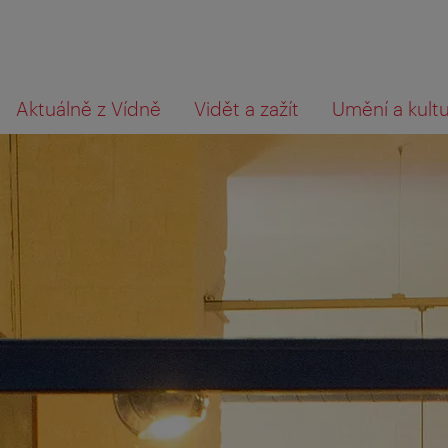
Přejít
Přejít
Co
Aktuálně z Vídně
Vidět a zažít
Umění a kult
na
k obsahu
hledáte?
procházení