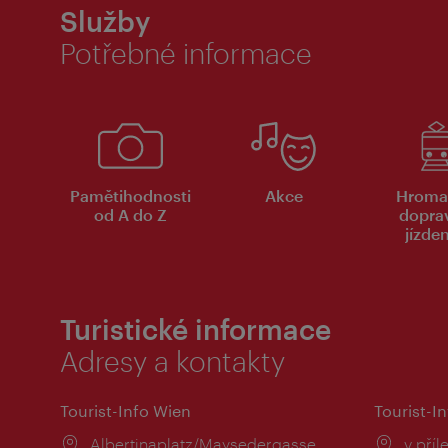
Služby
Potřebné informace
Pamětihodnosti
Akce
Hroma
od A do Z
dopra
jízde
Turistické informace
Adresy a kontakty
Tourist-Info Wien
Tourist-In
Místo:
Albertinaplatz/Maysedergasse
Místo
v příl