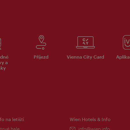
dné
Příjezd
Vienna City Card
Aplika
vy a
nky
fo na letišti
Wien Hotels & Info
:
etové hale
E-
info@wien.info