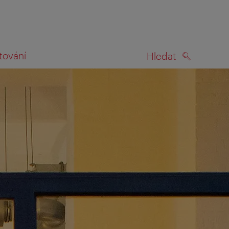
tování
Hledat
HLEDAT
na mapě