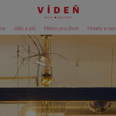
ura
Jídlo a pití
Město pro život
Hotely a ces
Výsledky hledání zobrazit 