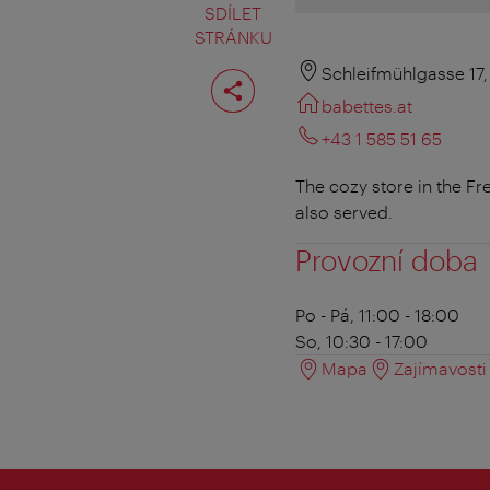
SDÍLET
STRÁNKU
Rozdělit
Schleifmühlgasse 17
stranu
babettes.at
+43 1 585 51 65
The cozy store in the Fr
also served.
Provozní doba
Po - Pá, 11:00 - 18:00
So, 10:30 - 17:00
Mapa
Zajímavosti 