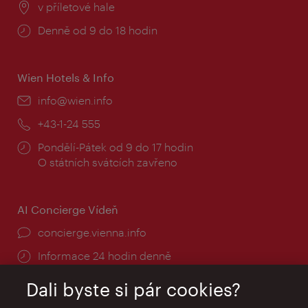
Místo:
v příletové hale
Provozní
Denně od 9 do 18 hodin
doba:
Wien Hotels & Info
E-
info@wien.info
mail:
Telefon:
+43-1-24 555
Provozní
Pondělí-Pátek od 9 do 17 hodin
doba:
O státních svátcích zavřeno
AI Concierge Vídeň
concierge.vienna.info
Informace 24 hodin denně
Dali byste si pár cookies?