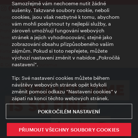
Samozřejmě vám nechceme nutit žádné
sušenky. Takzvané soubory cookie, neboli
cookies, jsou však nezbytné k tomu, abychom
Kontakty
vám mohli poskytnout ty nejlepší služby, a
Credits
zároveň umožňují fungování webových
Prohlášení o ochraně osobních údajů
stránek a jejich vyhodnocování, stejně jako
Terms of Use
zobrazování obsahu přizpůsobeného vašim
Přístupnost
zájmům. Pokud si toto nepřejete, můžete
Kontakt pro tisk
výchozí nastavení změnit v nabídce „Pokročilá
Nastavení cookies
nastavení“.
© Copyright Wien Tourismus
Tip: Své nastavení cookies můžete během
návštěvy webových stránek opět kdykoli
změnit pomocí odkazu “Nastavení cookies” v
zápatí na konci těchto webových stránek.
POKROČILÉM NASTAVENÍ
PŘIJMOUT VŠECHNY SOUBORY COOKIES