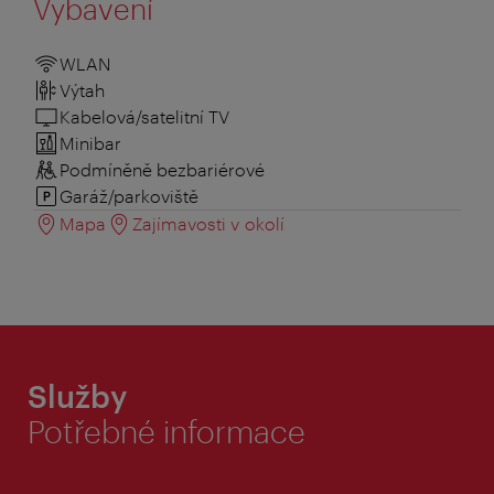
Vybavení
WLAN
Výtah
Kabelová/satelitní TV
Minibar
Podmíněně bezbariérové
Garáž/parkoviště
Mapa
Zajímavosti v okolí
Služby
Potřebné informace