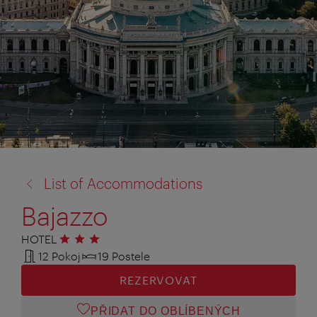
zpět
List of Accommodations
na:
Bajazzo
HOTEL
3 hvězdičky
12 Pokoj
19 Postele
REZERVOVAT
PŘIDAT DO OBLÍBENÝCH