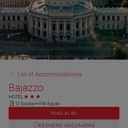
vissza
List of Accommodations
a:
Bajazzo
HOTEL
3 csillag
12 Szoba
19 Ágyak
FOGLALÁS
KEDVENC HOZZÁADÁS