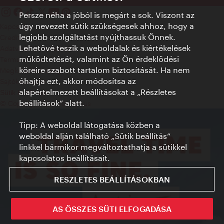
Persze néha a jóból is megárt a sok. Viszont az
úgy nevezett sütik szükségesek ahhoz, hogy a
Kapcsolat
legjobb szolgáltatást nyújthassuk Önnek.
Credits
Lehetővé teszik a weboldalak és kiértékelések
Adatvédelmi nyilatkozat
működtetését, valamint az Ön érdeklődési
Terms of Use
köreire szabott tartalom biztosítását. Ha nem
Megközelíthetőség
óhajtja ezt, akkor módosítsa az
Sajtókapcsolat
alapértelmezett beállításokat a „Részletes
Sütik beállítása
beállítások“ alatt.
© Copyright WienTourismus
Tipp: A weboldal látogatása közben a
weboldal alján található „Sütik beállítás”
linkkel bármikor megváltoztathatja a sütikkel
kapcsolatos beállításait.
RESZLETES BEÁLLÍTÁSOKBAN
AS ÖSSZES SÜTI ELFOGADÁSA