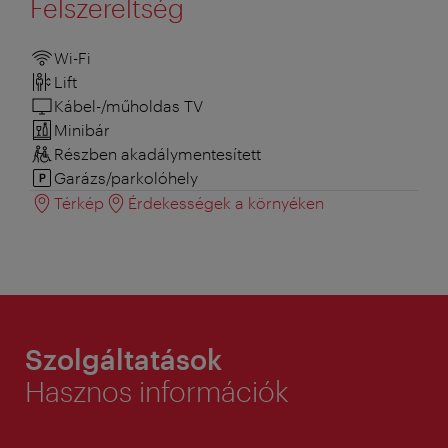
Felszereltség
Wi-Fi
Lift
Kábel-/műholdas TV
Minibár
Részben akadálymentesített
Garázs/parkolóhely
Térkép
Érdekességek a környéken
Szolgáltatások
Hasznos információk