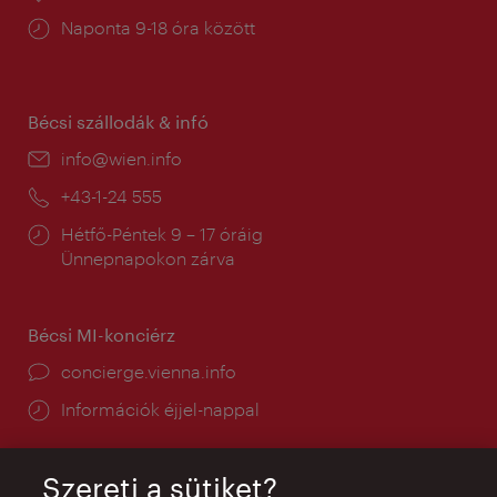
Nyitva
Naponta 9-18 óra között
tartás:
Bécsi szállodák & infó
E-
info@wien.info
mail:
Telefon:
+43-1-24 555
Nyitva
Hétfő-Péntek 9 – 17 óráig
tartás:
Ünnepnapokon zárva
Bécsi MI-konciérz
concierge.vienna.info
Információk éjjel-nappal
Szereti a sütiket?