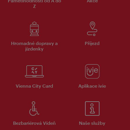
Pamětihodnosti od A do
Akce
Z
Hromadné dopravy a
Příjezd
jízdenky
Vienna City Card
Aplikace ivie
Bezbariérová Vídeň
Naše služby