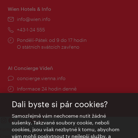
Wien Hotels & Info
E-
info@wien.info
mail:
Telefon:
+43-1-24 555
Provozní
Pondělí-Pátek od 9 do 17 hodin
doba:
O státních svátcích zavřeno
AI Concierge Vídeň
concierge.vienna.info
Informace 24 hodin denně
Dali byste si pár cookies?
Samozřejmě vám nechceme nutit žádné
sušenky. Takzvané soubory cookie, neboli
cookies, jsou však nezbytné k tomu, abychom
Kontakty
vám mohli poskytnout ty nejlepší služby, a
Credits