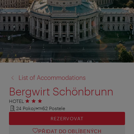
zpět
List of Accommodations
na:
Bergwirt Schönbrunn
HOTEL
3 hvězdičky
24 Pokoj
62 Postele
REZERVOVAT
PŘIDAT DO OBLÍBENÝCH