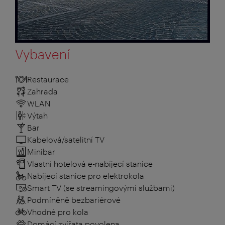
Vybavení
Restaurace
Zahrada
WLAN
Výtah
Bar
Kabelová/satelitní TV
Minibar
Vlastní hotelová e-nabíjecí stanice
Nabíjecí stanice pro elektrokola
Smart TV (se streamingovými službami)
Podmíněně bezbariérové
Vhodné pro kola
Domácí zvířata povolena