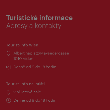
Turistické informace
Adresy a kontakty
Tourist-Info Wien
Místo:
Albertinaplatz/Maysedergasse
1010 Vídeň
Provozní
Denně od 9 do 18 hodin
doba:
Tourist-Info na letišti
Místo:
v příletové hale
Provozní
Denně od 9 do 18 hodin
doba: