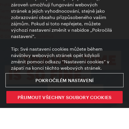
zároveň umožňují fungování webových
Prohlášení o ochraně osobních údajů
stránek a jejich vyhodnocování, stejně jako
Terms of Use
zobrazování obsahu přizpůsobeného vašim
Přístupnost
zájmům. Pokud si toto nepřejete, můžete
Kontakt pro tisk
výchozí nastavení změnit v nabídce „Pokročilá
Nastavení cookies
nastavení“.
© Copyright Wien Tourismus
Tip: Své nastavení cookies můžete během
návštěvy webových stránek opět kdykoli
změnit pomocí odkazu “Nastavení cookies” v
zápatí na konci těchto webových stránek.
POKROČILÉM NASTAVENÍ
PŘIJMOUT VŠECHNY SOUBORY COOKIES