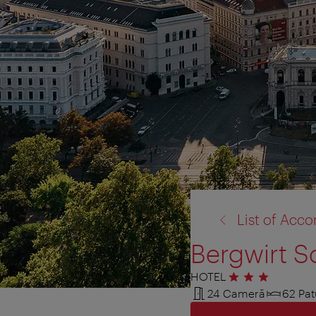
înapoi
List of Ac
la:
Bergwirt 
HOTEL
3 stele
24 Cameră
62 Pat