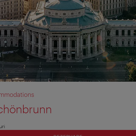
commodations
Schönbrunn
uri