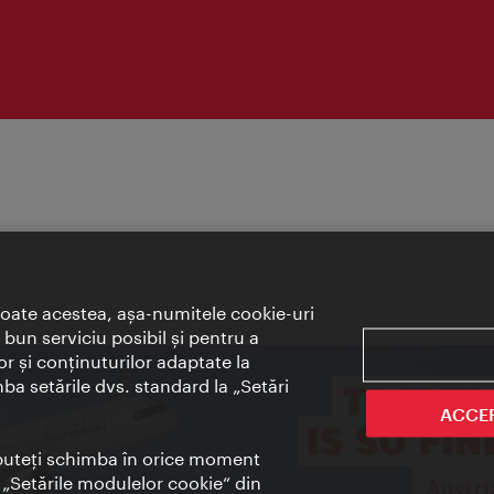
toate acestea, aşa-numitele cookie-uri
bun serviciu posibil şi pentru a
or şi conţinuturilor adaptate la
mba setările dvs. standard la „Setări
ACCE
t puteţi schimba în orice moment
i „Setările modulelor cookie“ din