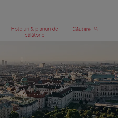
Hoteluri & planuri de
Căutare
călătorie
CĂUTARE
 hartă