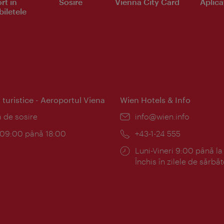
rt în
Sosire
Vienna City Card
Aplicaţ
iletele
 turistice - Aeroportul Viena
Wien Hotels & Info
:
a de sosire
E-
info@wien.info
mail:
am:
c 09:00 până 18:00
Telefon:
+43-1-24 555
Program:
Luni-Vineri 9:00 până la
Închis în zilele de sărbăt