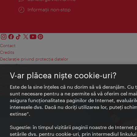
Informații non-stop
Contact
Credits
Declaraţie privind protecţia datelor
Terms of Use
Accesibilitate
V-ar plăcea nişte cookie-uri?
Contact presa
Setări module cookie
Este de la sine înţeles că nu dorim să vă deranjăm. Cu 
© Copyright Wien Tourismus
sunt necesare pentru a ne permite să vă oferim cel mai 
asigura funcţionalitatea paginilor de Internet, evaluăril
interesele dvs. Dacă nu doriţi utilizarea lor, puteţi schi
extinse“.
Sugestie: în timpul vizitării paginii noastre de Interne
setările dvs. pentru cookie-uri, prin intermediul linkulu