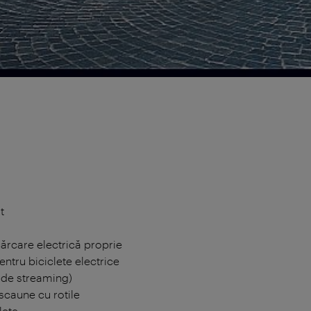
t
cărcare electrică proprie
entru biciclete electrice
i de streaming)
scaune cu rotile
lete