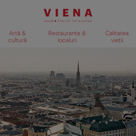
Artă &
Restaurante &
Calitatea
cultură
localuri
vieții
Afişare rezultate căutare pe