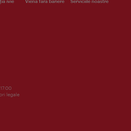
ia ivie
Viena fără bariere
Serviciile noastre
 17:00
ori legale