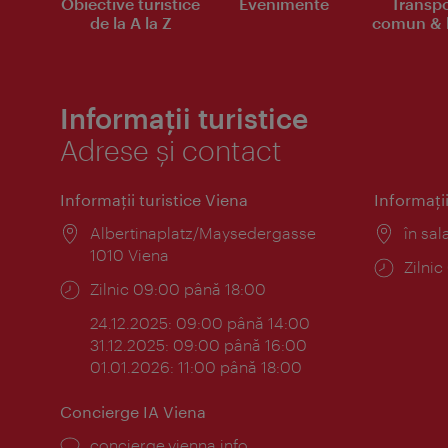
Obiective turistice
Evenimente
Transpo
de la A la Z
comun & b
Informații turistice
Adrese și contact
Informaţii turistice Viena
Informaţii
Locul:
Albertinaplatz/Maysedergasse
Locul
în sal
1010 Viena
Progr
Zilni
Program:
Zilnic 09:00 până 18:00
24.12.2025: 09:00 până 14:00
31.12.2025: 09:00 până 16:00
01.01.2026: 11:00 până 18:00
Concierge IA Viena
concierge.vienna.info