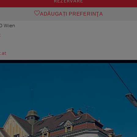
REZERVARE
ADĂUGAȚI PREFERINŢA
30 Wien
t
.at