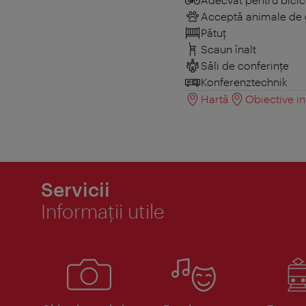
Acceptă animale de
Pătuţ
Scaun înalt
Săli de conferințe
Konferenztechnik
Hartă
Obiective in
Servicii
Informaţii utile