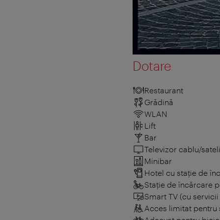
Dotare
Restaurant
Grădină
WLAN
Lift
Bar
Televizor cablu/sateli
Minibar
Hotel cu stație de în
Stație de încărcare p
Smart TV (cu servici
Acces limitat pentru 
Adecvat pentru bicic