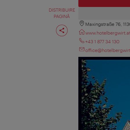
DISTRIBUIRE
PAGINĂ
Maxingstraße 76, 11
Distribuiţi
pagina
www.hotelbergwirt.a
+43 1 877 34 130
office@hotelbergwirt