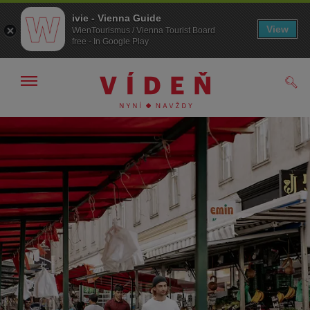
ivie - Vienna Guide
View
WienTourismus / Vienna Tourist Board
free - In Google Play
Zobrazit/skrýt
Hled
navigační
panel
Přejít
Přejít
na
k obsahu
procházení