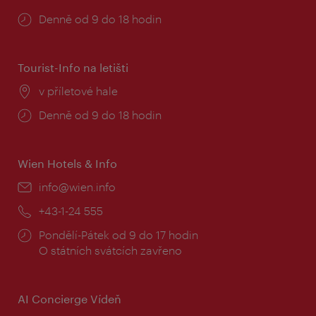
Provozní
Denně od 9 do 18 hodin
doba:
Tourist-Info na letišti
Místo:
v příletové hale
Provozní
Denně od 9 do 18 hodin
doba:
Wien Hotels & Info
E-
info@wien.info
mail:
Telefon:
+43-1-24 555
Provozní
Pondělí-Pátek od 9 do 17 hodin
doba:
O státních svátcích zavřeno
AI Concierge Vídeň