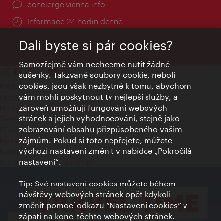
concierge.vienna.info
Informace 24 hodin denně
Dali byste si pár cookies?
Samozřejmě vám nechceme nutit žádné
sušenky. Takzvané soubory cookie, neboli
cookies, jsou však nezbytné k tomu, abychom
Kontakty
vám mohli poskytnout ty nejlepší služby, a
Credits
zároveň umožňují fungování webových
Prohlášení o ochraně osobních údajů
stránek a jejich vyhodnocování, stejně jako
Terms of Use
zobrazování obsahu přizpůsobeného vašim
Přístupnost
zájmům. Pokud si toto nepřejete, můžete
Kontakt pro tisk
výchozí nastavení změnit v nabídce „Pokročilá
Nastavení cookies
nastavení“.
© Copyright Wien Tourismus
Tip: Své nastavení cookies můžete během
návštěvy webových stránek opět kdykoli
změnit pomocí odkazu “Nastavení cookies” v
zápatí na konci těchto webových stránek.