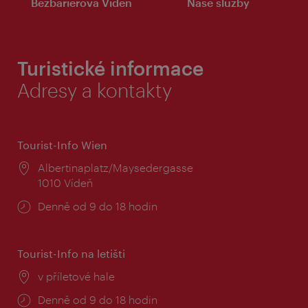
Bezbariérová Vídeň
Naše služby
Turistické informace
Adresy a kontakty
Tourist-Info Wien
Místo:
Albertinaplatz/Maysedergasse
1010 Vídeň
Provozní
Denně od 9 do 18 hodin
doba:
Tourist-Info na letišti
Místo:
v příletové hale
Provozní
Denně od 9 do 18 hodin