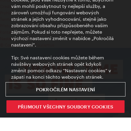
vám mohli poskytnout ty nejlepší služby, a
Credits
zároveň umožňují fungování webových
Prohlášení o ochraně osobních údajů
stránek a jejich vyhodnocování, stejně jako
Terms of Use
zobrazování obsahu přizpůsobeného vašim
Přístupnost
zájmům. Pokud si toto nepřejete, můžete
Kontakt pro tisk
výchozí nastavení změnit v nabídce „Pokročilá
Nastavení cookies
nastavení“.
© Copyright Wien Tourismus
Tip: Své nastavení cookies můžete během
návštěvy webových stránek opět kdykoli
změnit pomocí odkazu “Nastavení cookies” v
zápatí na konci těchto webových stránek.
POKROČILÉM NASTAVENÍ
PŘIJMOUT VŠECHNY SOUBORY COOKIES