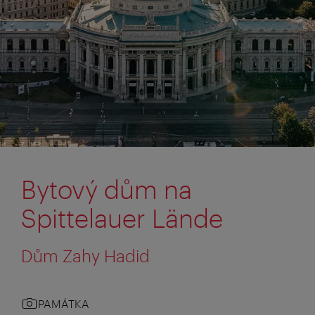
Bytový dům na
Spittelauer Lände
Dům Zahy Hadid
PAMÁTKA