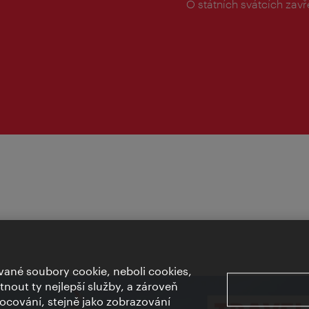
doba:
O státních svátcích zav
ané soubory cookie, neboli cookies,
out ty nejlepší služby, a zároveň
cování, stejně jako zobrazování