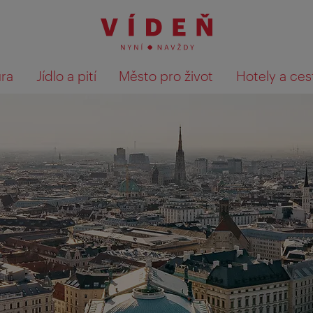
ura
Jídlo a pití
Město pro život
Hotely a ces
Výsledky hledání zobrazit 