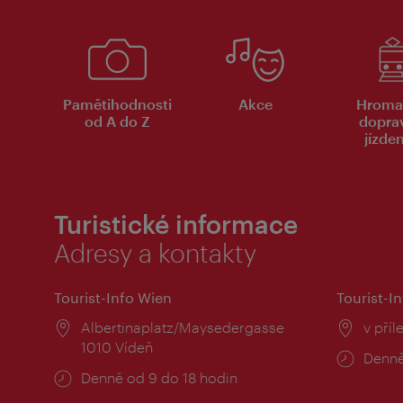
Pamětihodnosti
Akce
Hroma
od A do Z
dopra
jízde
Turistické informace
Adresy a kontakty
Tourist-Info Wien
Tourist-In
Místo:
Albertinaplatz/Maysedergasse
Místo
v příl
1010 Vídeň
Provo
Denně
Provozní
Denně od 9 do 18 hodin
doba:
doba: