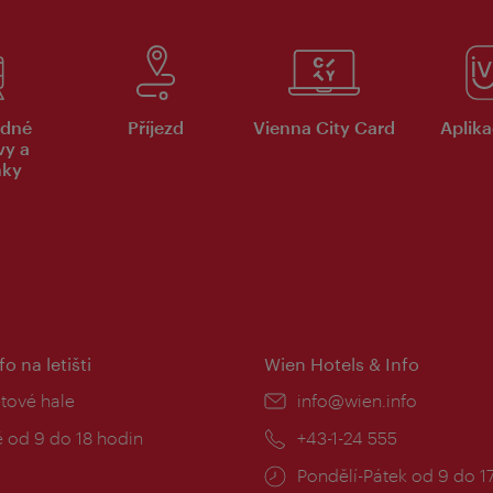
dné
Příjezd
Vienna City Card
Aplika
vy a
nky
fo na letišti
Wien Hotels & Info
:
etové hale
E-
info@wien.info
mail:
zní
 od 9 do 18 hodin
Telefon:
+43-1-24 555
Provozní
Pondělí-Pátek od 9 do 1