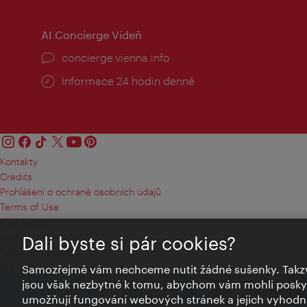
AI Concierge Vídeň
concierge.vienna.info
Informace 24 hodin denně
Kontakty
Credits
Prohlášení o ochraně osobních údajů
Terms of Use
Přístupnost
Kontakt pro tisk
Dali byste si pár cookies?
Nastavení cookies
© Copyright Wien Tourismus
Samozřejmě vám nechceme nutit žádné sušenky. Takzv
jsou však nezbytné k tomu, abychom vám mohli poskytn
umožňují fungování webových stránek a jejich vyhodno