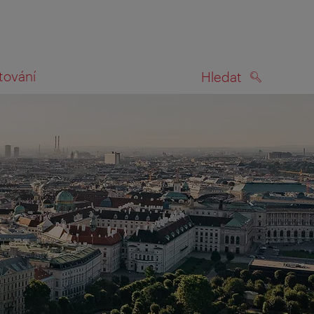
tování
Hledat
HLEDAT
na mapě