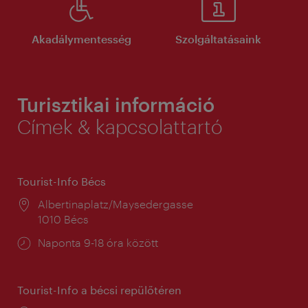
Akadálymentesség
Szolgáltatásaink
Turisztikai információ
Címek & kapcsolattartó
Tourist-Info Bécs
Helyszín:
Albertinaplatz/Maysedergasse
1010 Bécs
Nyitva
Naponta 9-18 óra között
tartás:
Tourist-Info a bécsi repülőtéren