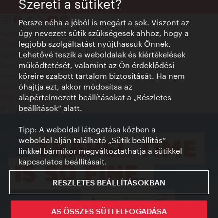
Szereti a sütiket?
Persze néha a jóból is megárt a sok. Viszont az
úgy nevezett sütik szükségesek ahhoz, hogy a
Kapcsolat
legjobb szolgáltatást nyújthassuk Önnek.
Credits
Lehetővé teszik a weboldalak és kiértékelések
Adatvédelmi nyilatkozat
működtetését, valamint az Ön érdeklődési
Terms of Use
köreire szabott tartalom biztosítását. Ha nem
Megközelíthetőség
óhajtja ezt, akkor módosítsa az
Sajtókapcsolat
alapértelmezett beállításokat a „Részletes
Sütik beállítása
beállítások“ alatt.
© Copyright WienTourismus
Tipp: A weboldal látogatása közben a
weboldal alján található „Sütik beállítás”
linkkel bármikor megváltoztathatja a sütikkel
kapcsolatos beállításait.
RESZLETES BEÁLLÍTÁSOKBAN
AS ÖSSZES SÜTI ELFOGADÁSA