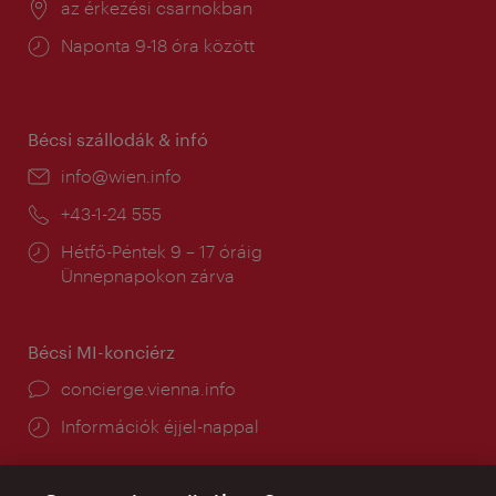
Helyszín:
az érkezési csarnokban
Nyitva
Naponta 9-18 óra között
tartás:
Bécsi szállodák & infó
E-
info@wien.info
mail:
Telefon:
+43-1-24 555
Nyitva
Hétfő-Péntek 9 – 17 óráig
tartás:
Ünnepnapokon zárva
Bécsi MI-konciérz
concierge.vienna.info
Információk éjjel-nappal