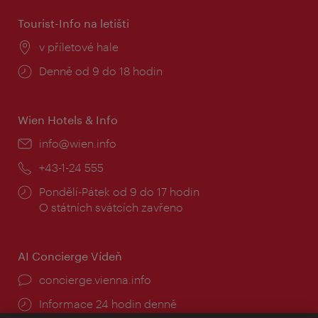
Tourist-Info na letišti
Místo:
v příletové hale
Provozní
Denně od 9 do 18 hodin
doba:
Wien Hotels & Info
E-
info@wien.info
mail:
Telefon:
+43-1-24 555
Provozní
Pondělí-Pátek od 9 do 17 hodin
doba:
O státních svátcích zavřeno
AI Concierge Vídeň
concierge.vienna.info
Informace 24 hodin denně