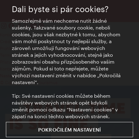
Dali byste si pár cookies?
Samozřejmě vám nechceme nutit žádné
sušenky. Takzvané soubory cookie, neboli
cookies, jsou však nezbytné k tomu, abychom
Kontakty
vám mohli poskytnout ty nejlepší služby, a
Credits
zároveň umožňují fungování webových
Prohlášení o ochraně osobních údajů
stránek a jejich vyhodnocování, stejně jako
Terms of Use
zobrazování obsahu přizpůsobeného vašim
Přístupnost
zájmům. Pokud si toto nepřejete, můžete
Kontakt pro tisk
výchozí nastavení změnit v nabídce „Pokročilá
Nastavení cookies
nastavení“.
© Copyright Wien Tourismus
Tip: Své nastavení cookies můžete během
návštěvy webových stránek opět kdykoli
změnit pomocí odkazu “Nastavení cookies” v
zápatí na konci těchto webových stránek.
POKROČILÉM NASTAVENÍ