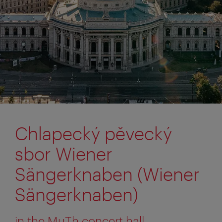
Chlapecký pěvecký
sbor Wiener
Sängerknaben (Wiener
Sängerknaben)
in the MuTh concert hall