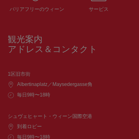
バリアフリーのウィーン
サービス
観光案内
アドレス＆コンタクト
1区旧市街
場
Albertinaplatz／Maysedergasse角
所：
営
毎日9時〜18時
業
時
間：
シュヴェヒャート・ウィーン国際空港
場
到着ロビー
所：
営
毎日9時〜18時