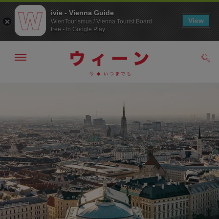
ivie - Vienna Guide
View
WienTourismus / Vienna Tourist Board
free - In Google Play
メ
検
ニ
索
ュ
メ
こ
す
ー
る
ニ
の
の
ュ
ペ
表
ー
ー
示・
非
へ
ジ
表
の
示
ト
ッ
プ
へ