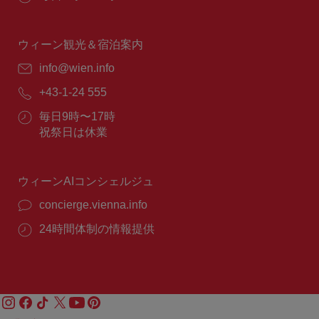
業
時
間：
ウィーン観光＆宿泊案内
E
info@wien.info
メ
電
+43-1-24 555
ー
話
ル：
営
毎日9時〜17時
番
業
祝祭日は休業
号：
時
間：
ウィーンAIコンシェルジュ
concierge.vienna.info
24時間体制の情報提供