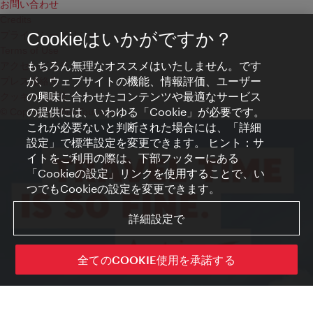
お問い合わせ
Credits
プライバシーポリシー
Cookieはいかがですか？
Terms of Use
もちろん無理なオススメはいたしません。です
アクセシビリティ
が、ウェブサイトの機能、情報評価、ユーザー
プレス連絡先
の興味に合わせたコンテンツや最適なサービス
クッキーの設定
の提供には、いわゆる「Cookie」が必要です。
© Copyright WienTourismus
これが必要ないと判断された場合には、「詳細
設定」で標準設定を変更できます。 ヒント：サ
イトをご利用の際は、下部フッターにある
「Cookieの設定」リンクを使用することで、い
つでもCookieの設定を変更できます。
詳細設定で
全てのCOOKIE使用を承諾する