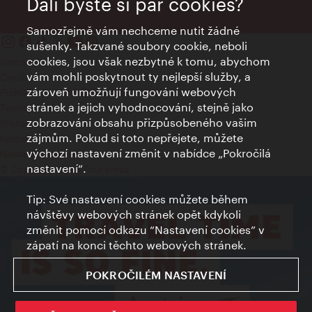
Dali byste si pár cookies?
Samozřejmě vám nechceme nutit žádné
sušenky. Takzvané soubory cookie, neboli
cookies, jsou však nezbytné k tomu, abychom
Kontakty
vám mohli poskytnout ty nejlepší služby, a
Credits
zároveň umožňují fungování webových
Prohlášení o ochraně osobních údajů
stránek a jejich vyhodnocování, stejně jako
Terms of Use
zobrazování obsahu přizpůsobeného vašim
Přístupnost
zájmům. Pokud si toto nepřejete, můžete
Kontakt pro tisk
výchozí nastavení změnit v nabídce „Pokročilá
Nastavení cookies
nastavení“.
© Copyright Wien Tourismus
Tip: Své nastavení cookies můžete během
návštěvy webových stránek opět kdykoli
změnit pomocí odkazu “Nastavení cookies” v
zápatí na konci těchto webových stránek.
POKROČILÉM NASTAVENÍ