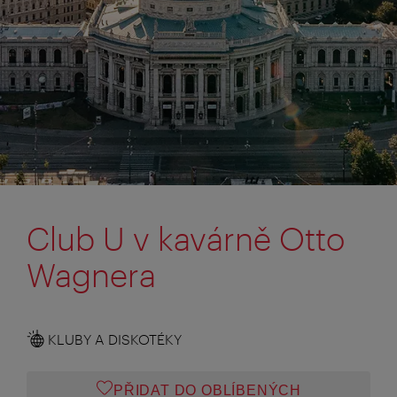
Club U v kavárně Otto
Wagnera
KLUBY A DISKOTÉKY
PŘIDAT DO OBLÍBENÝCH