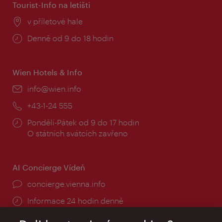
Tourist-Info na letišti
Místo:
v příletové hale
Provozní
Denně od 9 do 18 hodin
doba:
Wien Hotels & Info
E-
info@wien.info
mail:
Telefon:
+43-1-24 555
Provozní
Pondělí-Pátek od 9 do 17 hodin
doba:
O státních svátcích zavřeno
AI Concierge Vídeň
concierge.vienna.info
Informace 24 hodin denně