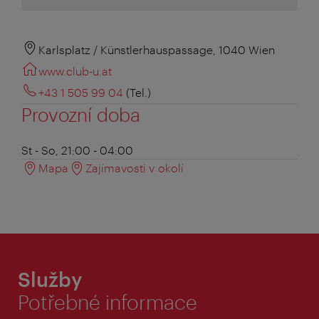
Karlsplatz / Künstlerhauspassage, 1040 Wien
www.club-u.at
+43 1 505 99 04
(Tel.)
Provozní doba
St - So, 21:00 - 04:00
Mapa
Zajímavosti v okolí
Služby
Potřebné informace