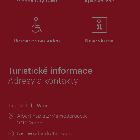
Vienna City Card
Aplikace ivie
Bezbariérová Vídeň
Naše služby
Turistické informace
Adresy a kontakty
Tourist-Info Wien
Místo:
Albertinaplatz/Maysedergasse
1010 Vídeň
Provozní
Denně od 9 do 18 hodin
doba: