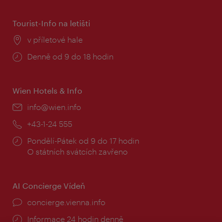
Tourist-Info na letišti
Místo:
v příletové hale
Provozní
Denně od 9 do 18 hodin
doba:
Wien Hotels & Info
E-
info@wien.info
mail:
Telefon:
+43-1-24 555
Provozní
Pondělí-Pátek od 9 do 17 hodin
doba:
O státních svátcích zavřeno
AI Concierge Vídeň
concierge.vienna.info
Informace 24 hodin denně