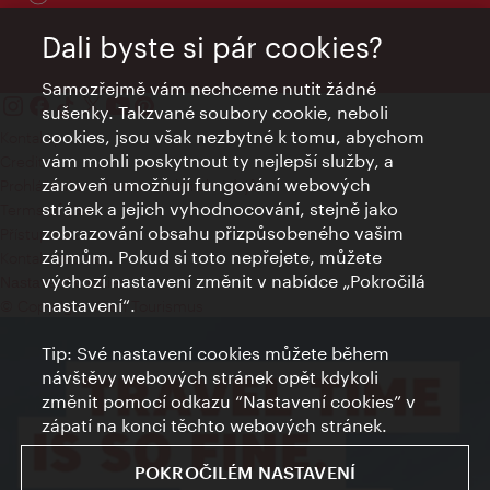
Dali byste si pár cookies?
Samozřejmě vám nechceme nutit žádné
sušenky. Takzvané soubory cookie, neboli
cookies, jsou však nezbytné k tomu, abychom
Kontakty
vám mohli poskytnout ty nejlepší služby, a
Credits
zároveň umožňují fungování webových
Prohlášení o ochraně osobních údajů
stránek a jejich vyhodnocování, stejně jako
Terms of Use
zobrazování obsahu přizpůsobeného vašim
Přístupnost
zájmům. Pokud si toto nepřejete, můžete
Kontakt pro tisk
výchozí nastavení změnit v nabídce „Pokročilá
Nastavení cookies
nastavení“.
© Copyright Wien Tourismus
Tip: Své nastavení cookies můžete během
návštěvy webových stránek opět kdykoli
změnit pomocí odkazu “Nastavení cookies” v
zápatí na konci těchto webových stránek.
POKROČILÉM NASTAVENÍ