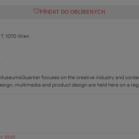
PŘIDAT DO OBLÍBENÝCH
 7, 1070 Wien
t
 MuseumsQuartier focuses on the creative industry and cont
design, multimedia and product design are held here on a regu
0
v okolí