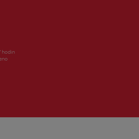
7 hodin
řeno