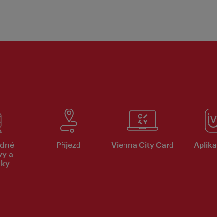
dné
Příjezd
Vienna City Card
Aplika
vy a
nky