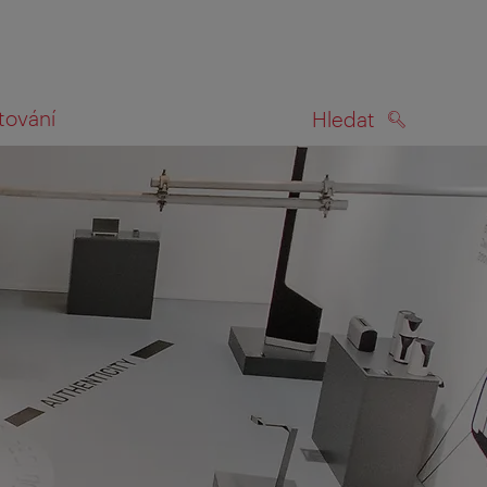
tování
Hledat
HLEDAT
na mapě