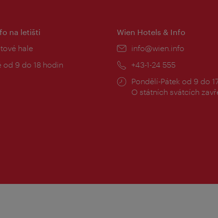
fo na letišti
Wien Hotels & Info
:
etové hale
E-
info@wien.info
mail:
zní
 od 9 do 18 hodin
Telefon:
+43-1-24 555
Provozní
Pondělí-Pátek od 9 do 1
doba:
O státních svátcích zav