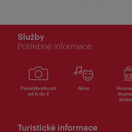
Služby
Potřebné informace
Pamětihodnosti
Akce
Hroma
od A do Z
dopra
jízde
Turistické informace