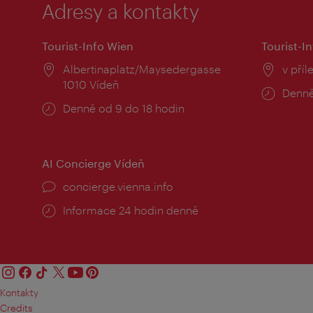
Adresy a kontakty
Tourist-Info Wien
Tourist-In
Místo:
Albertinaplatz/Maysedergasse
Místo
v příl
1010 Vídeň
Provo
Denně
Provozní
Denně od 9 do 18 hodin
doba:
doba:
AI Concierge Vídeň
concierge.vienna.info
Informace 24 hodin denně
Kontakty
Credits