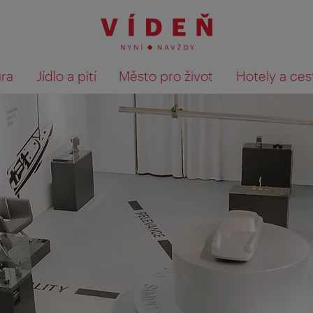
ura
Jídlo a pití
Město pro život
Hotely a ces
Výsledky hledání zobrazit 