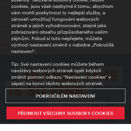
cookies, jsou však nezbytné k tomu, abychom
Kontakty
vám mohli poskytnout ty nejlepší služby, a
Credits
zároveň umožňují fungování webových
Prohlášení o ochraně osobních údajů
stránek a jejich vyhodnocování, stejně jako
Terms of Use
zobrazování obsahu přizpůsobeného vašim
Přístupnost
zájmům. Pokud si toto nepřejete, můžete
Kontakt pro tisk
výchozí nastavení změnit v nabídce „Pokročilá
Nastavení cookies
nastavení“.
© Copyright Wien Tourismus
Tip: Své nastavení cookies můžete během
návštěvy webových stránek opět kdykoli
změnit pomocí odkazu “Nastavení cookies” v
zápatí na konci těchto webových stránek.
POKROČILÉM NASTAVENÍ
PŘIJMOUT VŠECHNY SOUBORY COOKIES