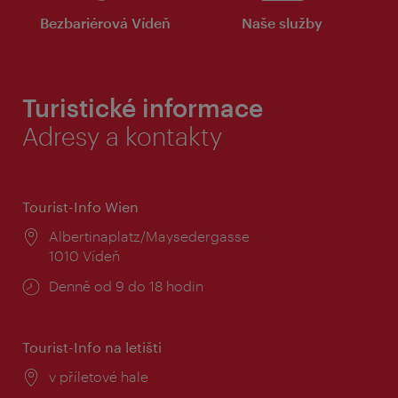
Bezbariérová Vídeň
Naše služby
Turistické informace
Adresy a kontakty
Tourist-Info Wien
Místo:
Albertinaplatz/Maysedergasse
1010 Vídeň
Provozní
Denně od 9 do 18 hodin
doba:
Tourist-Info na letišti
Místo:
v příletové hale