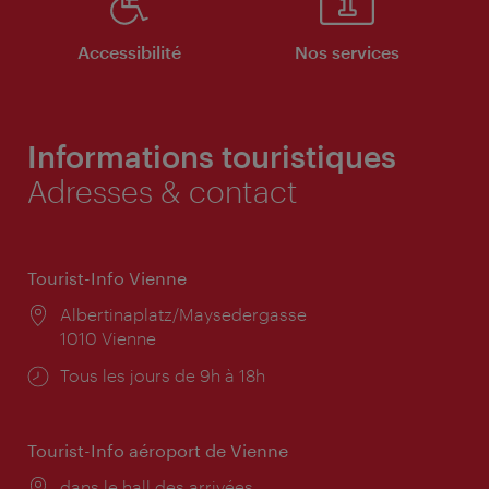
Accessibilité
Nos services
Informations touristiques
Adresses & contact
Tourist-Info Vienne
Lieu:
Albertinaplatz/Maysedergasse
1010 Vienne
Horaires
Tous les jours de 9h à 18h
d'ouverture:
Tourist-Info aéroport de Vienne
Lieu:
dans le hall des arrivées