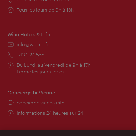
Horaires
Tous les jours de 9h à 18h
d'ouverture:
Wien Hotels & Info
E-
info@wien.info
mail:
Téléphone:
+43-1-24 555
Horaires
Du Lundi au Vendredi de 9h à 17h
d'ouverture:
Fermé les jours fériés
Concierge IA Vienne
Ort:
concierge.vienna.info
Öffnungszeiten:
Informations 24 heures sur 24