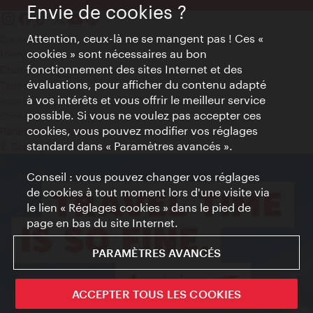
Envie de cookies ?
Attention, ceux-là ne se mangent pas ! Ces «
Contact
cookies » sont nécessaires au bon
Mentions obligatoires
fonctionnement des sites Internet et des
Charte sur le respect de la vie privée
évaluations, pour afficher du contenu adapté
Terms of Use
à vos intérêts et vous offrir le meilleur service
Accessibilité
possible. Si vous ne voulez pas accepter ces
Contact presse
cookies, vous pouvez modifier vos réglages
Paramètres de cookies
standard dans « Paramètres avancés ».
© Copyright WienTourismus
Conseil : vous pouvez changer vos réglages
de cookies à tout moment lors d'une visite via
le lien « Réglages cookies » dans le pied de
page en bas du site Internet.
PARAMÈTRES AVANCÉS
ACCEPTER TOUS LES COOKIES