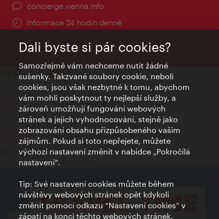
concierge.vienna.info
Informace 24 hodin denně
Dali byste si pár cookies?
Samozřejmě vám nechceme nutit žádné
sušenky. Takzvané soubory cookie, neboli
cookies, jsou však nezbytné k tomu, abychom
Kontakty
vám mohli poskytnout ty nejlepší služby, a
Credits
zároveň umožňují fungování webových
Prohlášení o ochraně osobních údajů
stránek a jejich vyhodnocování, stejně jako
Terms of Use
zobrazování obsahu přizpůsobeného vašim
Přístupnost
zájmům. Pokud si toto nepřejete, můžete
Kontakt pro tisk
výchozí nastavení změnit v nabídce „Pokročilá
Nastavení cookies
nastavení“.
© Copyright Wien Tourismus
Tip: Své nastavení cookies můžete během
návštěvy webových stránek opět kdykoli
změnit pomocí odkazu “Nastavení cookies” v
zápatí na konci těchto webových stránek.