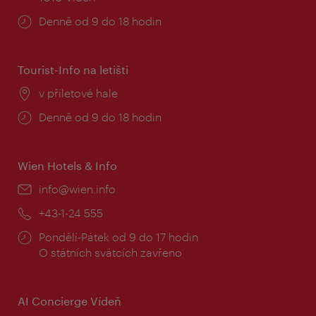
Provozní
Denně od 9 do 18 hodin
doba:
Tourist-Info na letišti
Místo:
v příletové hale
Provozní
Denně od 9 do 18 hodin
doba:
Wien Hotels & Info
E-
info@wien.info
mail:
Telefon:
+43-1-24 555
Provozní
Pondělí-Pátek od 9 do 17 hodin
doba:
O státních svátcích zavřeno
AI Concierge Vídeň