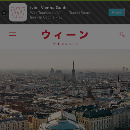
ivie - Vienna Guide
View
WienTourismus / Vienna Tourist Board
free - In Google Play
メ
検
ニ
索
ュ
/>
メ
こ
す
ー
る
ニ
の
の
ュ
ペ
表
ー
ー
示・
非
へ
ジ
表
の
示
ト
ッ
プ
へ