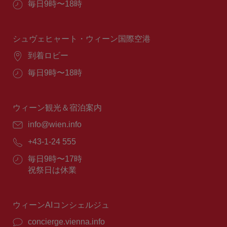
営
毎日9時〜18時
業
時
間：
シュヴェヒャート・ウィーン国際空港
場
到着ロビー
所：
営
毎日9時〜18時
業
時
間：
ウィーン観光＆宿泊案内
E
info@wien.info
メ
電
+43-1-24 555
ー
話
ル：
営
毎日9時〜17時
番
業
祝祭日は休業
号：
時
間：
ウィーンAIコンシェルジュ
concierge.vienna.info