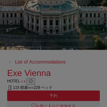
戻
List of Accommodations
る:
Exe Vienna
HOTEL
n.k.
Zusatzinformation anzeigen
Zusatzinformation ausblenden
115 部屋
229 ベッド
予約
お気に入りに追加する