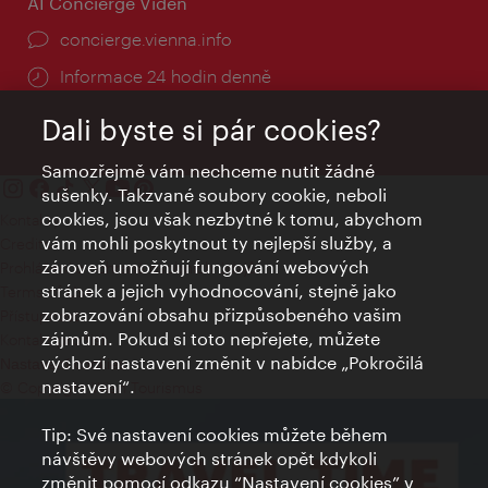
AI Concierge Vídeň
concierge.vienna.info
Informace 24 hodin denně
Dali byste si pár cookies?
Samozřejmě vám nechceme nutit žádné
sušenky. Takzvané soubory cookie, neboli
cookies, jsou však nezbytné k tomu, abychom
Kontakty
vám mohli poskytnout ty nejlepší služby, a
Credits
zároveň umožňují fungování webových
Prohlášení o ochraně osobních údajů
stránek a jejich vyhodnocování, stejně jako
Terms of Use
zobrazování obsahu přizpůsobeného vašim
Přístupnost
zájmům. Pokud si toto nepřejete, můžete
Kontakt pro tisk
výchozí nastavení změnit v nabídce „Pokročilá
Nastavení cookies
nastavení“.
© Copyright Wien Tourismus
Tip: Své nastavení cookies můžete během
návštěvy webových stránek opět kdykoli
změnit pomocí odkazu “Nastavení cookies” v