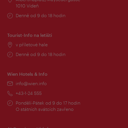
1010 Vídeň
Provozní
Denně od 9 do 18 hodin
doba:
Tourist-Info na letišti
Místo:
v příletové hale
Provozní
Denně od 9 do 18 hodin
doba:
Wien Hotels & Info
E-
info@wien.info
mail:
Telefon:
+43-1-24 555
Provozní
Pondělí-Pátek od 9 do 17 hodin
doba:
O státních svátcích zavřeno