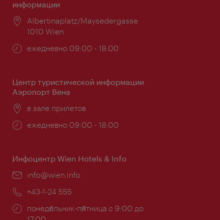
информации
Расположение:
Albertinaplatz/Maysedergasse
1010 Wien
Часы
ежедневно 09:00 - 18:00
работы:
Центр туристической информации
Аэропорт Вена
Расположение:
в зале прилетов
Часы
ежедневно 09:00 - 18:00
работы:
Инфоцентр Wien Hotels & Info
Эл.
info@wien.info
почта:
Телефон:
+43-1-24 555
Часы
понеде́льник-пя́тница с 9:00 до
работы:
17:00