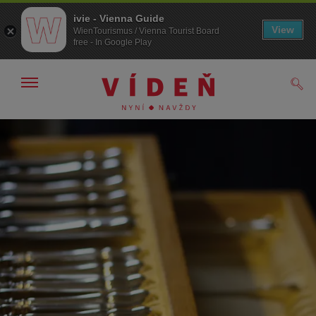
ivie - Vienna Guide
View
WienTourismus / Vienna Tourist Board
free - In Google Play
Zobrazit/skrýt
Hled
navigační
panel
Přejít
Přejít
na
k obsahu
procházení