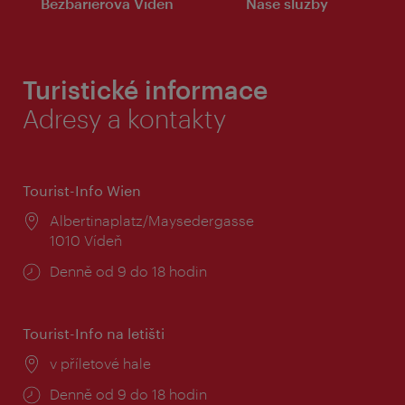
Bezbariérová Vídeň
Naše služby
Turistické informace
Adresy a kontakty
Tourist-Info Wien
Místo:
Albertinaplatz/Maysedergasse
1010 Vídeň
Provozní
Denně od 9 do 18 hodin
doba:
Tourist-Info na letišti
Místo:
v příletové hale
Provozní
Denně od 9 do 18 hodin