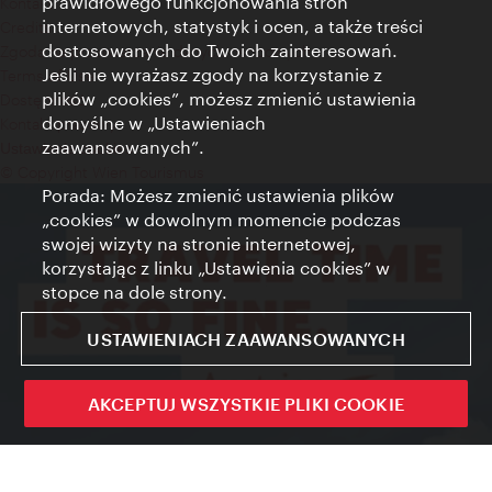
prawidłowego funkcjonowania stron
Kontakt
internetowych, statystyk i ocen, a także treści
Credits
dostosowanych do Twoich zainteresowań.
Zgoda na przetwarzanie danych osobowych
Jeśli nie wyrażasz zgody na korzystanie z
Terms of Use
plików „cookies”, możesz zmienić ustawienia
Dostępność
domyślne w „Ustawieniach
Kontakt prasowy
zaawansowanych”.
Ustawienia cookies
© Copyright Wien Tourismus
Porada: Możesz zmienić ustawienia plików
„cookies” w dowolnym momencie podczas
swojej wizyty na stronie internetowej,
korzystając z linku „Ustawienia cookies” w
stopce na dole strony.
USTAWIENIACH ZAAWANSOWANYCH
AKCEPTUJ WSZYSTKIE PLIKI COOKIE