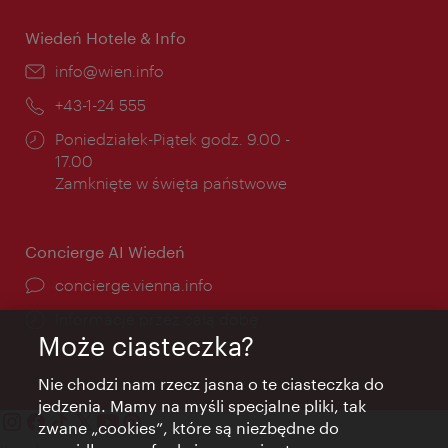
Wiedeń Hotele & Info
E-
info@wien.info
mail:
Telefon:
+43-1-24 555
Godziny
Poniedziałek-Piątek godz. 9.00 -
otwarcia:
17.00
Zamknięte w święta państwowe
Concierge AI Wiedeń
concierge.vienna.info
Informacje przez całą dobę
Może ciasteczka?
Nie chodzi nam rzecz jasna o te ciasteczka do
jedzenia. Mamy na myśli specjalne pliki, tak
zwane „cookies”, które są niezbędne do