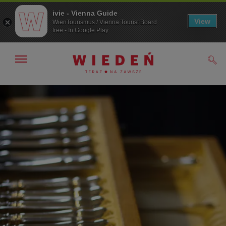
ivie - Vienna Guide
View
WienTourismus / Vienna Tourist Board
free - In Google Play
Pokaż/ukryj
Szuk
nawigację
Przejdź
Przejdź
do
do
nawigacji
treści