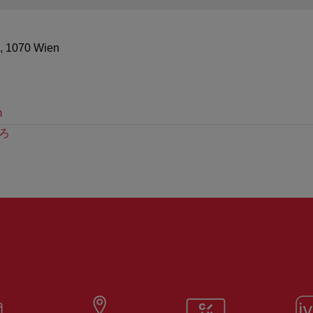
3, 1070 Wien
m
ろ