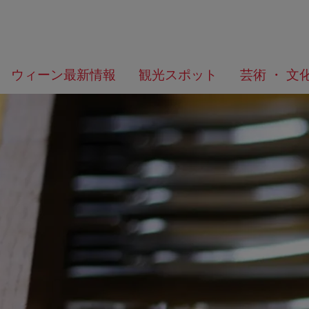
メ
こ
何
ウィーン最新情報
観光スポット
芸術 ・ 文
ニ
の
を
ュ
ペ
お
ー
ー
探
へ
ジ
し
の
で
ト
す
ッ
か？
プ
へ