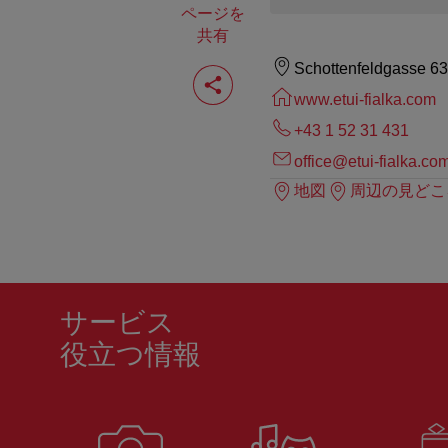
ページを
共有
ペ
Schottenfeldgasse 6
ー
www.etui-fialka.com
ジ
を
+43 1 52 31 431
共
有
office@etui-fialka.co
す
地図
周辺の見どこ
る
サービス
役立つ情報