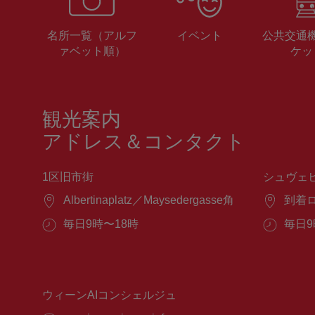
名所一覧（アルフ
イベント
公共交通
ァベット順）
ケッ
観光案内
アドレス＆コンタクト
1区旧市街
シュヴェ
場
Albertinaplatz／Maysedergasse角
場
到着
所：
所：
営
毎日9時〜18時
営
毎日9
業
業
時
時
間：
間：
ウィーンAIコンシェルジュ