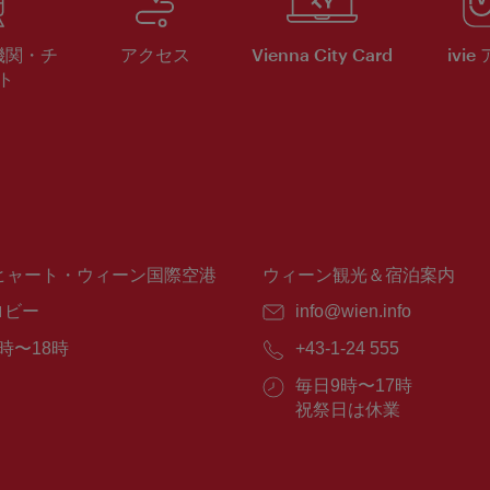
機関・チ
アクセス
Vienna City Card
ivie
ト
ヒャート・ウィーン国際空港
ウィーン観光＆宿泊案内
ロビー
E
info@wien.info
メ
時〜18時
電
+43-1-24 555
ー
話
ル：
営
毎日9時〜17時
番
業
祝祭日は休業
号：
時
間：