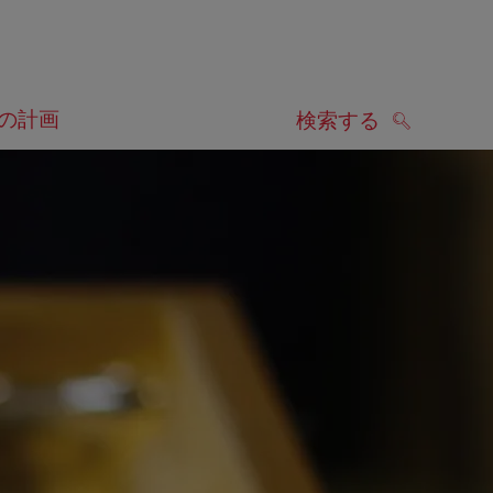
の計画
検索する
検索する
します