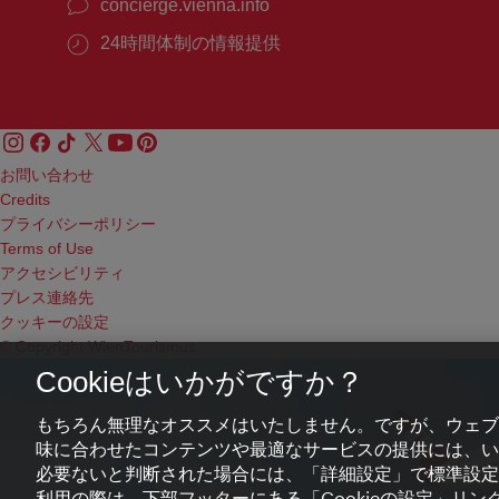
concierge.vienna.info
24時間体制の情報提供
お問い合わせ
Credits
プライバシーポリシー
Terms of Use
アクセシビリティ
プレス連絡先
クッキーの設定
© Copyright WienTourismus
Cookieはいかがですか？
もちろん無理なオススメはいたしません。ですが、ウェブ
味に合わせたコンテンツや最適なサービスの提供には、いわ
必要ないと判断された場合には、「詳細設定」で標準設定
利用の際は、下部フッターにある「Cookieの設定」リンク