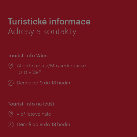
Turistické informace
Adresy a kontakty
Tourist-Info Wien
Místo:
Albertinaplatz/Maysedergasse
1010 Vídeň
Provozní
Denně od 9 do 18 hodin
doba:
Tourist-Info na letišti
Místo:
v příletové hale
Provozní
Denně od 9 do 18 hodin
doba: