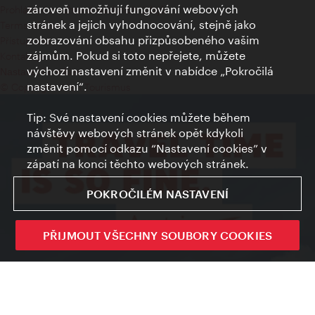
zároveň umožňují fungování webových
Prohlášení o ochraně osobních údajů
stránek a jejich vyhodnocování, stejně jako
Terms of Use
zobrazování obsahu přizpůsobeného vašim
Přístupnost
zájmům. Pokud si toto nepřejete, můžete
Kontakt pro tisk
výchozí nastavení změnit v nabídce „Pokročilá
Nastavení cookies
nastavení“.
© Copyright Wien Tourismus
Tip: Své nastavení cookies můžete během
návštěvy webových stránek opět kdykoli
změnit pomocí odkazu “Nastavení cookies” v
zápatí na konci těchto webových stránek.
POKROČILÉM NASTAVENÍ
PŘIJMOUT VŠECHNY SOUBORY COOKIES