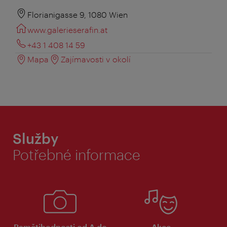
Florianigasse 9, 1080 Wien
www.galerieserafin.at
+43 1 408 14 59
Mapa
Zajímavosti v okolí
Služby
Potřebné informace
Pamětihodnosti od A do
Akce