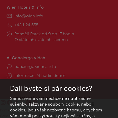
Wien Hotels & Info
E-
info@wien.info
mail:
Telefon:
+43-1-24 555
Provozní
Pondělí-Pátek od 9 do 17 hodin
doba:
O státních svátcích zavřeno
AI Concierge Vídeň
concierge.vienna.info
Informace 24 hodin denně
Dali byste si pár cookies?
Samozřejmě vám nechceme nutit žádné
sušenky. Takzvané soubory cookie, neboli
cookies, jsou však nezbytné k tomu, abychom
Kontakty
vám mohli poskytnout ty nejlepší služby, a
Credits