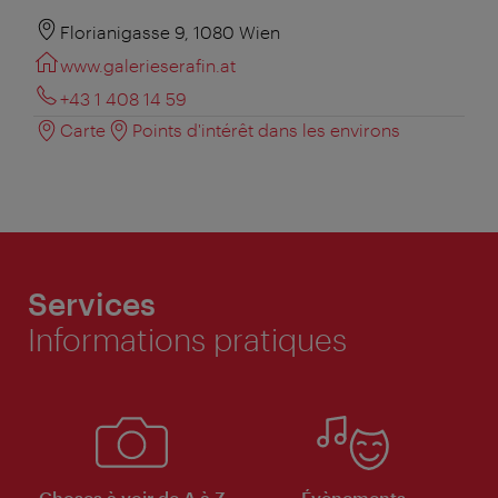
Florianigasse 9, 1080 Wien
www.galerieserafin.at
+43 1 408 14 59
Carte
Points d'intérêt dans les environs
Services
Informations pratiques
Choses à voir de A à Z
Évènements