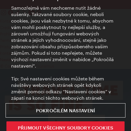
Samozřejmě vám nechceme nutit žádné
sušenky. Takzvané soubory cookie, neboli
cookies, jsou však nezbytné k tomu, abychom
Kontakty
vám mohli poskytnout ty nejlepší služby, a
Credits
zároveň umožňují fungování webových
Prohlášení o ochraně osobních údajů
stránek a jejich vyhodnocování, stejně jako
Terms of Use
zobrazování obsahu přizpůsobeného vašim
Přístupnost
zájmům. Pokud si toto nepřejete, můžete
Kontakt pro tisk
výchozí nastavení změnit v nabídce „Pokročilá
Nastavení cookies
nastavení“.
© Copyright Wien Tourismus
Tip: Své nastavení cookies můžete během
návštěvy webových stránek opět kdykoli
změnit pomocí odkazu “Nastavení cookies” v
zápatí na konci těchto webových stránek.
POKROČILÉM NASTAVENÍ
PŘIJMOUT VŠECHNY SOUBORY COOKIES