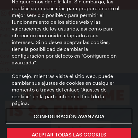
No queremos darle la lata. Sin embargo, las
cookies son necesarias para proporcionarte el
mejor servicio posible y para permitir el
funcionamiento de los sitios web y las
Contacto
valoraciones de los usuarios, así como para
Aviso legal
ofrecer un contenido adaptado a sus
Política de privacidad de datos
intereses. Si no desea aceptar las cookies,
Terms of Use
tiene la posibilidad de cambiar la
Accesibilidad
configuración por defecto en "Configuración
Contacto para la prensa
avanzada".
Ajustes de cookie
© Copyright WienTourismus
Consejo: mientras visita el sitio web, puede
cambiar sus ajustes de cookies en cualquier
momento a través del enlace "Ajustes de
cookies" en la parte inferior al final de la
página.
CONFIGURACIÓN AVANZADA
ACEPTAR TODAS LAS COOKIES