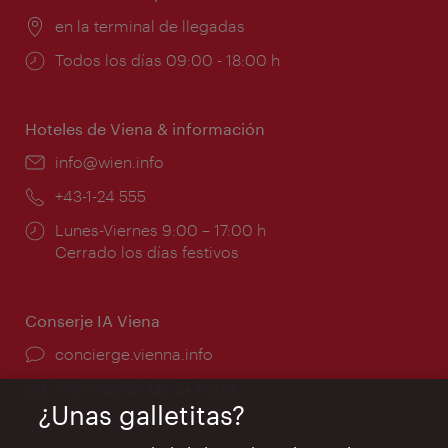
Lugar:
en la terminal de llegadas
Horarios
Todos los días 09:00 - 18:00 h
de
apertura:
Hoteles de Viena & información
e-
info@wien.info
mail:
Teléfono:
+43-1-24 555
Horarios
Lunes-Viernes 9:00 – 17:00 h
de
Cerrado los días festivos
apertura:
Conserje IA Viena
concierge.vienna.info
Información las 24 horas
¿Unas galletitas?