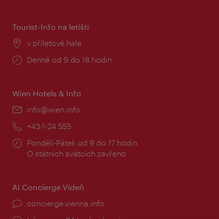
doba:
Tourist-Info na letišti
Místo:
v příletové hale
Provozní
Denně od 9 do 18 hodin
doba:
Wien Hotels & Info
E-
info@wien.info
mail:
Telefon:
+43-1-24 555
Provozní
Pondělí-Pátek od 9 do 17 hodin
doba:
O státních svátcích zavřeno
AI Concierge Vídeň
concierge.vienna.info