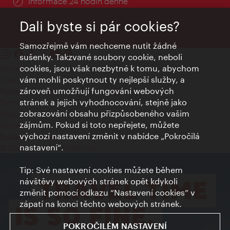
Informace 24 hodin denně
Dali byste si pár cookies?
Samozřejmě vám nechceme nutit žádné
sušenky. Takzvané soubory cookie, neboli
cookies, jsou však nezbytné k tomu, abychom
Kontakty
vám mohli poskytnout ty nejlepší služby, a
Credits
zároveň umožňují fungování webových
Prohlášení o ochraně osobních údajů
stránek a jejich vyhodnocování, stejně jako
Terms of Use
zobrazování obsahu přizpůsobeného vašim
Přístupnost
zájmům. Pokud si toto nepřejete, můžete
Kontakt pro tisk
výchozí nastavení změnit v nabídce „Pokročilá
Nastavení cookies
nastavení“.
© Copyright Wien Tourismus
Tip: Své nastavení cookies můžete během
návštěvy webových stránek opět kdykoli
změnit pomocí odkazu “Nastavení cookies” v
zápatí na konci těchto webových stránek.
POKROČILÉM NASTAVENÍ