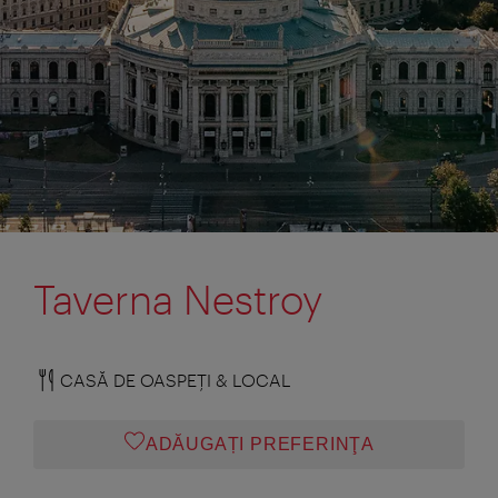
Taverna Nestroy
CASĂ DE OASPEŢI & LOCAL
ADĂUGAȚI PREFERINŢA