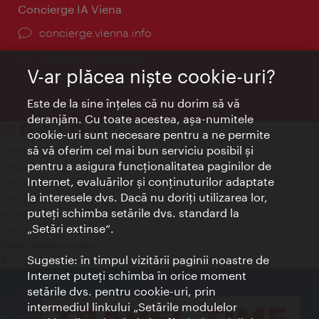
Concierge IA Viena
concierge.vienna.info
Informații non-stop
V-ar plăcea nişte cookie-uri?
Este de la sine înţeles că nu dorim să vă
deranjăm. Cu toate acestea, aşa-numitele
cookie-uri sunt necesare pentru a ne permite
să vă oferim cel mai bun serviciu posibil şi
Contact
pentru a asigura funcţionalitatea paginilor de
Credits
Internet, evaluărilor şi conţinuturilor adaptate
Declaraţie privind protecţia datelor
la interesele dvs. Dacă nu doriţi utilizarea lor,
Terms of Use
puteţi schimba setările dvs. standard la
Accesibilitate
„Setări extinse“.
Contact presa
Setări module cookie
Sugestie: în timpul vizitării paginii noastre de
© Copyright Wien Tourismus
Internet puteţi schimba în orice moment
setările dvs. pentru cookie-uri, prin
intermediul linkului „Setările modulelor