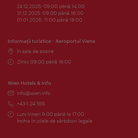
24.12.2025: 09:00 până 14:00
31.12.2025: 09:00 până 16:00
01.01.2026: 11:00 până 18:00
Informaţii turistice - Aeroportul Viena
Locul:
în sala de sosire
Program:
Zilnic 09:00 până 18:00
Wien Hotels & Info
E-
info@wien.info
mail:
Telefon:
+43-1-24 555
Program:
Luni-Vineri 9:00 până la 17:00
Închis în zilele de sărbători legale