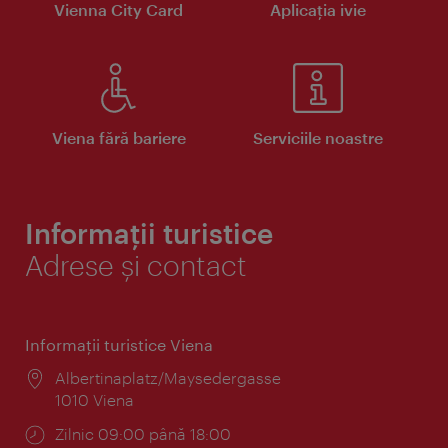
Vienna City Card
Aplicaţia ivie
Viena fără bariere
Serviciile noastre
Informații turistice
Adrese și contact
Informaţii turistice Viena
Locul:
Albertinaplatz/Maysedergasse
1010 Viena
Program:
Zilnic 09:00 până 18:00