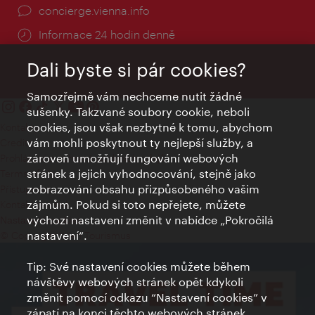
concierge.vienna.info
Informace 24 hodin denně
Dali byste si pár cookies?
Samozřejmě vám nechceme nutit žádné
sušenky. Takzvané soubory cookie, neboli
cookies, jsou však nezbytné k tomu, abychom
Kontakty
vám mohli poskytnout ty nejlepší služby, a
Credits
zároveň umožňují fungování webových
Prohlášení o ochraně osobních údajů
stránek a jejich vyhodnocování, stejně jako
Terms of Use
zobrazování obsahu přizpůsobeného vašim
Přístupnost
zájmům. Pokud si toto nepřejete, můžete
Kontakt pro tisk
výchozí nastavení změnit v nabídce „Pokročilá
Nastavení cookies
nastavení“.
© Copyright Wien Tourismus
Tip: Své nastavení cookies můžete během
návštěvy webových stránek opět kdykoli
změnit pomocí odkazu “Nastavení cookies” v
zápatí na konci těchto webových stránek.