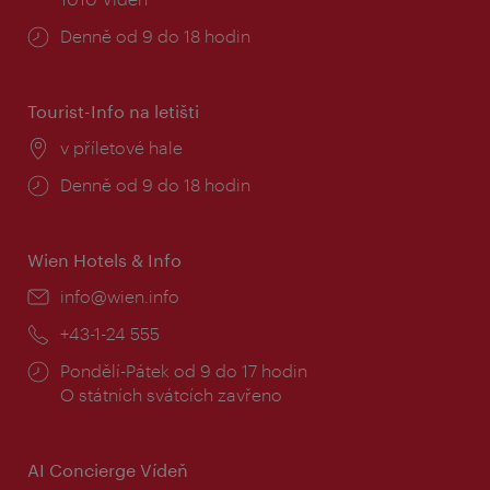
Provozní
Denně od 9 do 18 hodin
doba:
Tourist-Info na letišti
Místo:
v příletové hale
Provozní
Denně od 9 do 18 hodin
doba:
Wien Hotels & Info
E-
info@wien.info
mail:
Telefon:
+43-1-24 555
Provozní
Pondělí-Pátek od 9 do 17 hodin
doba:
O státních svátcích zavřeno
AI Concierge Vídeň