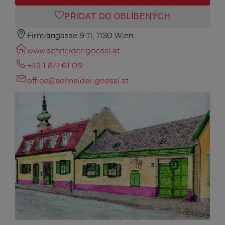
PŘIDAT DO OBLÍBENÝCH
Firmiangasse 9-11, 1130 Wien
www.schneider-goessl.at
+43 1 877 61 09
office@schneider-goessl.at