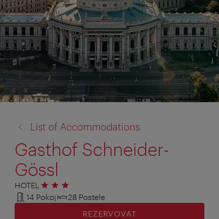
zpět
List of Accommodations
na:
Gasthof Schneider-
Gössl
HOTEL
3 hvězdičky
14 Pokoj
28 Postele
REZERVOVAT