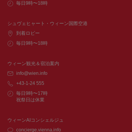
営
毎日9時〜18時
業
時
間：
シュヴェヒャート・ウィーン国際空港
場
到着ロビー
所：
営
毎日9時〜18時
業
時
間：
ウィーン観光＆宿泊案内
E
info@wien.info
メ
電
+43-1-24 555
ー
話
ル：
営
毎日9時〜17時
番
業
祝祭日は休業
号：
時
間：
ウィーンAIコンシェルジュ
concierge.vienna.info