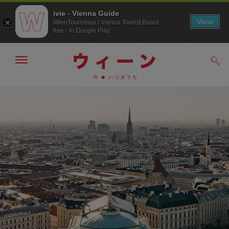
ivie - Vienna Guide
View
WienTourismus / Vienna Tourist Board
free - In Google Play
メ
検
ニ
索
ュ
/>
メ
こ
す
ー
る
ニ
の
の
ュ
ペ
表
ー
ー
示・
非
へ
ジ
表
の
示
ト
ッ
プ
へ