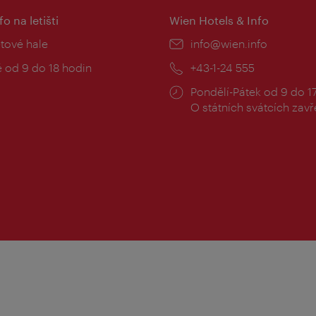
fo na letišti
Wien Hotels & Info
:
etové hale
E-
info@wien.info
mail:
zní
 od 9 do 18 hodin
Telefon:
+43-1-24 555
Provozní
Pondělí-Pátek od 9 do 1
doba:
O státních svátcích zav