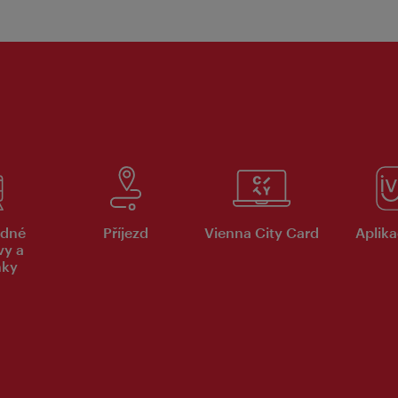
dné
Příjezd
Vienna City Card
Aplika
vy a
nky