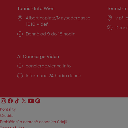
Tourist-Info Wien
Tourist-In
Místo:
Albertinaplatz/Maysedergasse
Místo
v příl
1010 Vídeň
Provo
Denně
Provozní
Denně od 9 do 18 hodin
doba:
doba:
AI Concierge Vídeň
concierge.vienna.info
Informace 24 hodin denně
Kontakty
Credits
Prohlášení o ochraně osobních údajů
Terms of Use