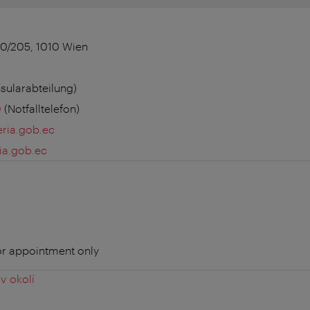
0/205, 1010 Wien
sularabteilung)
0
(Notfalltelefon)
eria.gob.ec
ia.gob.ec
or appointment only
v okolí