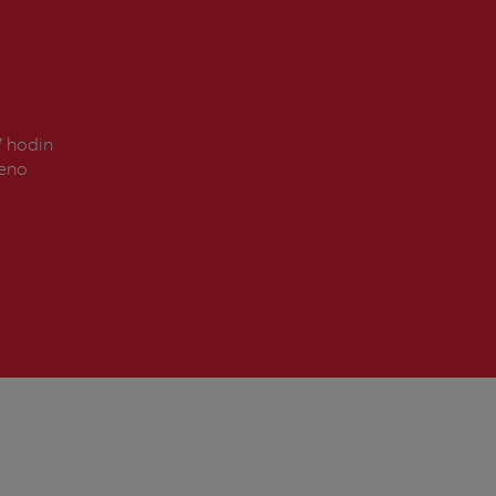
7 hodin
řeno