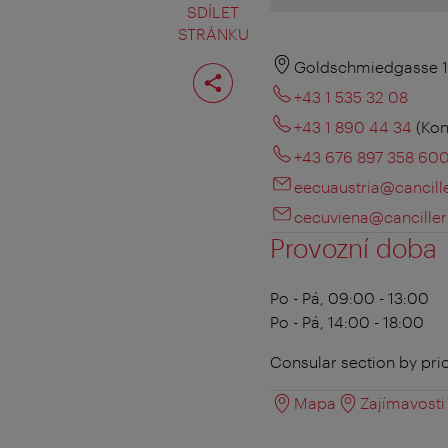
SDÍLET
STRÁNKU
Rozdělit
Goldschmiedgasse 1
stranu
+43 1 535 32 08
+43 1 890 44 34
(Kon
+43 676 897 358 60
eecuaustria@cancill
cecuviena@canciller
Provozní doba
Po - Pá, 09:00 - 13:00
Po - Pá, 14:00 - 18:00
Consular section by pri
Mapa
Zajímavosti 