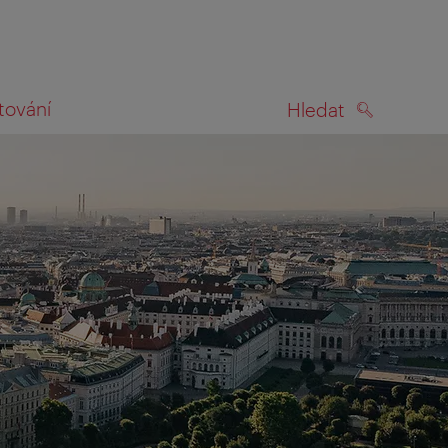
tování
Hledat
HLEDAT
na mapě