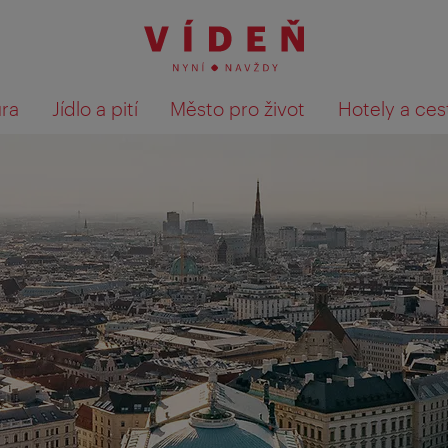
ura
Jídlo a pití
Město pro život
Hotely a ces
Výsledky hledání zobrazit 