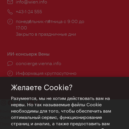
Эл.
info@wien.info
почта:
Телефон:
+43-1-24 555
Часы
понеде́льник-пя́тница с 9:00 до
работы:
17:00
Закрыто в праздничные дни
ИИ-консьерж Вены
concierge.vienna.info
Информация круглосуточно
Желаете Cookie?
Разумеется, мы не хотим действовать вам на
нервы. Но так называемые файлы Cookie
необходимы для того, чтобы обеспечить вам
Контакт
оптимальный сервис, функционирование
Credits
страниц и анализ, а также предоставить вам
Положение о конфиденциальности