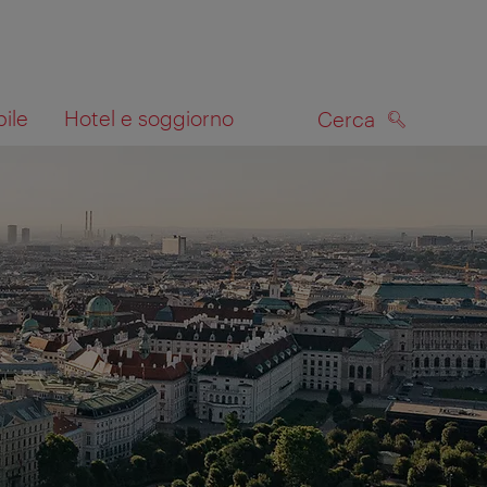
bile
Hotel e soggiorno
Cerca
CERCA
lla mappa