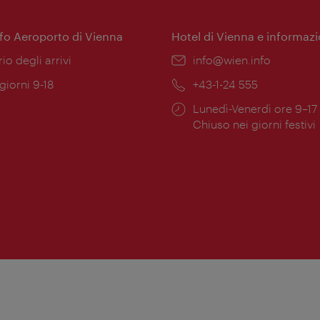
nfo Aeroporto di Vienna
Hotel di Vienna e informazi
ione:
rio degli arrivi
Email:
info@wien.info
 giorni 9-18
Telefono:
+43-1-24 555
Orari
Lunedì-Venerdì ore 9–17
ura:
di
Chiuso nei giorni festivi
apertura: