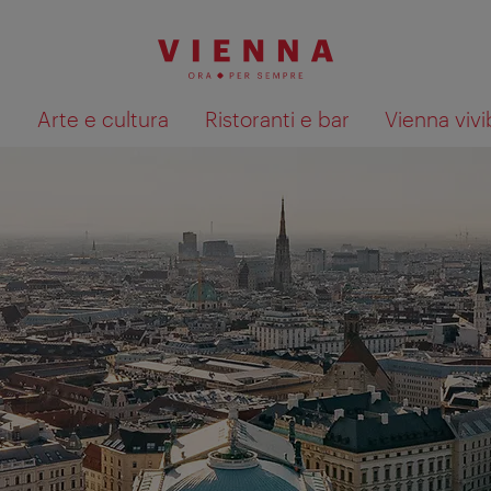
à
Arte e cultura
Ristoranti e bar
Vienna vivi
Mostra i risultati della ricerca su