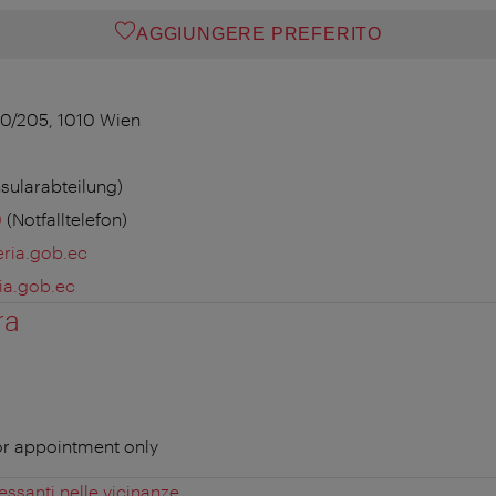
AGGIUNGERE PREFERITO
0/205, 1010 Wien
sularabteilung)
0
(Notfalltelefon)
eria.gob.ec
ia.gob.ec
ra
or appointment only
essanti nelle vicinanze