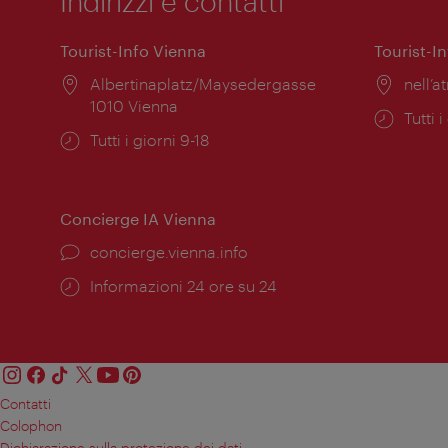
Indirizzi e contatti
Tourist-Info Vienna
Tourist-I
Posizione:
Albertinaplatz/Maysedergasse
Posiz
nell’at
1010 Vienna
Orari
Tutti i
Orari
Tutti i giorni 9-18
di
di
apert
apertura:
Concierge IA Vienna
Ort:
concierge.vienna.info
Öffnungszeiten:
Informazioni 24 ore su 24
Contatti
Colophon
Dichiarazione sulla protezione dei dati