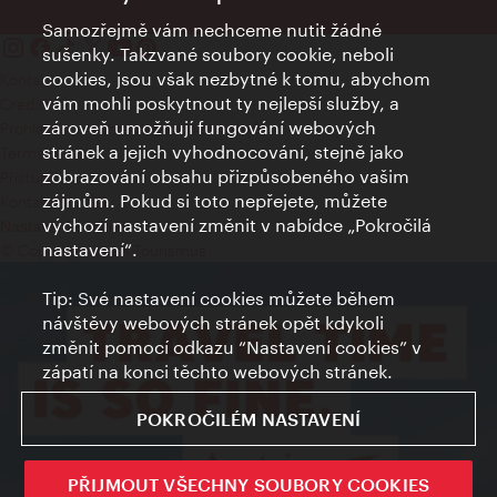
Samozřejmě vám nechceme nutit žádné
sušenky. Takzvané soubory cookie, neboli
cookies, jsou však nezbytné k tomu, abychom
Kontakty
vám mohli poskytnout ty nejlepší služby, a
Credits
zároveň umožňují fungování webových
Prohlášení o ochraně osobních údajů
stránek a jejich vyhodnocování, stejně jako
Terms of Use
zobrazování obsahu přizpůsobeného vašim
Přístupnost
zájmům. Pokud si toto nepřejete, můžete
Kontakt pro tisk
výchozí nastavení změnit v nabídce „Pokročilá
Nastavení cookies
nastavení“.
© Copyright Wien Tourismus
Tip: Své nastavení cookies můžete během
návštěvy webových stránek opět kdykoli
změnit pomocí odkazu “Nastavení cookies” v
zápatí na konci těchto webových stránek.
POKROČILÉM NASTAVENÍ
PŘIJMOUT VŠECHNY SOUBORY COOKIES