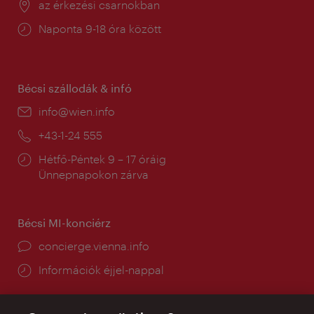
Helyszín:
az érkezési csarnokban
Nyitva
Naponta 9-18 óra között
tartás:
Bécsi szállodák & infó
E-
info@wien.info
mail:
Telefon:
+43-1-24 555
Nyitva
Hétfő-Péntek 9 – 17 óráig
tartás:
Ünnepnapokon zárva
Bécsi MI-konciérz
concierge.vienna.info
Információk éjjel-nappal