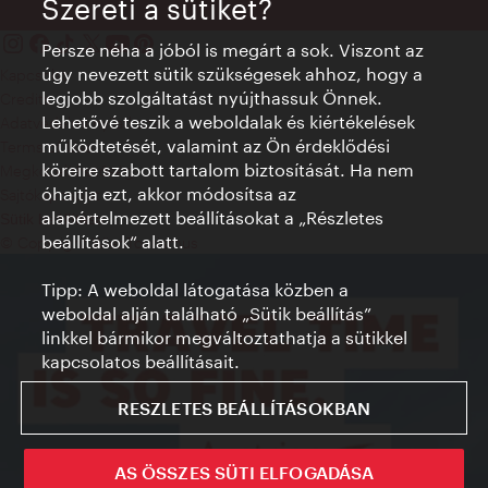
Szereti a sütiket?
Persze néha a jóból is megárt a sok. Viszont az
úgy nevezett sütik szükségesek ahhoz, hogy a
Kapcsolat
legjobb szolgáltatást nyújthassuk Önnek.
Credits
Lehetővé teszik a weboldalak és kiértékelések
Adatvédelmi nyilatkozat
működtetését, valamint az Ön érdeklődési
Terms of Use
köreire szabott tartalom biztosítását. Ha nem
Megközelíthetőség
óhajtja ezt, akkor módosítsa az
Sajtókapcsolat
alapértelmezett beállításokat a „Részletes
Sütik beállítása
beállítások“ alatt.
© Copyright WienTourismus
Tipp: A weboldal látogatása közben a
weboldal alján található „Sütik beállítás”
linkkel bármikor megváltoztathatja a sütikkel
kapcsolatos beállításait.
RESZLETES BEÁLLÍTÁSOKBAN
AS ÖSSZES SÜTI ELFOGADÁSA