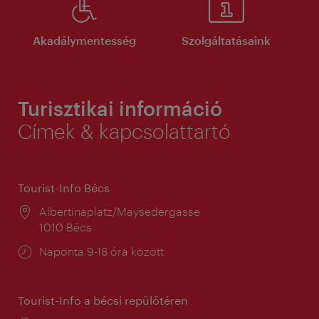
Akadálymentesség
Szolgáltatásaink
Turisztikai információ
Címek & kapcsolattartó
Tourist-Info Bécs
Helyszín:
Albertinaplatz/Maysedergasse
1010 Bécs
Nyitva
Naponta 9-18 óra között
tartás:
Tourist-Info a bécsi repülőtéren