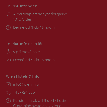
Tourist-Info Wien
Místo:
Albertinaplatz/Maysedergasse
1010 Vídeň
Provozní
Denně od 9 do 18 hodin
doba:
Tourist-Info na letišti
Místo:
v příletové hale
Provozní
Denně od 9 do 18 hodin
doba:
Wien Hotels & Info
E-
info@wien.info
mail:
Telefon:
+43-1-24 555
Provozní
Pondělí-Pátek od 9 do 17 hodin
doba:
O státních svátcích zavřeno