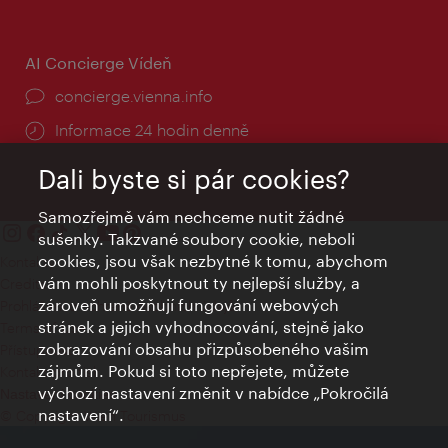
AI Concierge Vídeň
concierge.vienna.info
Informace 24 hodin denně
Dali byste si pár cookies?
Samozřejmě vám nechceme nutit žádné
sušenky. Takzvané soubory cookie, neboli
cookies, jsou však nezbytné k tomu, abychom
Kontakty
vám mohli poskytnout ty nejlepší služby, a
Credits
zároveň umožňují fungování webových
Prohlášení o ochraně osobních údajů
stránek a jejich vyhodnocování, stejně jako
Terms of Use
zobrazování obsahu přizpůsobeného vašim
Přístupnost
zájmům. Pokud si toto nepřejete, můžete
Kontakt pro tisk
výchozí nastavení změnit v nabídce „Pokročilá
Nastavení cookies
nastavení“.
© Copyright Wien Tourismus