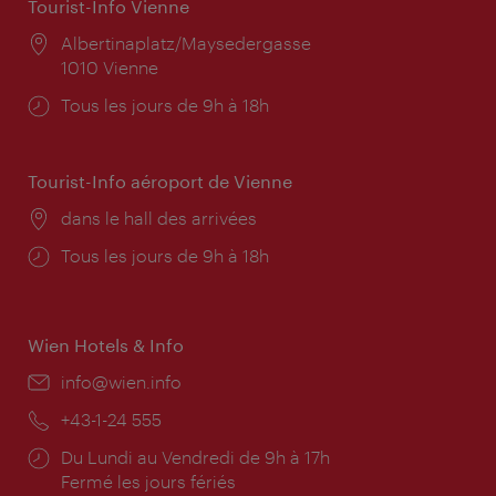
Tourist-Info Vienne
Lieu:
Albertinaplatz/Maysedergasse
1010 Vienne
Horaires
Tous les jours de 9h à 18h
d'ouverture:
Tourist-Info aéroport de Vienne
Lieu:
dans le hall des arrivées
Horaires
Tous les jours de 9h à 18h
d'ouverture:
Wien Hotels & Info
E-
info@wien.info
mail:
Téléphone:
+43-1-24 555
Horaires
Du Lundi au Vendredi de 9h à 17h
d'ouverture:
Fermé les jours fériés