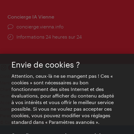
Concierge IA Vienne
Ort:
concierge.vienna.info
Öffnungszeiten:
Informations 24 heures sur 24
Envie de cookies ?
Attention, ceux-là ne se mangent pas ! Ces «
Contact
cookies » sont nécessaires au bon
Mentions obligatoires
fonctionnement des sites Internet et des
Charte sur le respect de la vie privée
évaluations, pour afficher du contenu adapté
Terms of Use
à vos intérêts et vous offrir le meilleur service
Accessibilité
possible. Si vous ne voulez pas accepter ces
Contact presse
cookies, vous pouvez modifier vos réglages
Paramètres de cookies
standard dans « Paramètres avancés ».
© Copyright WienTourismus