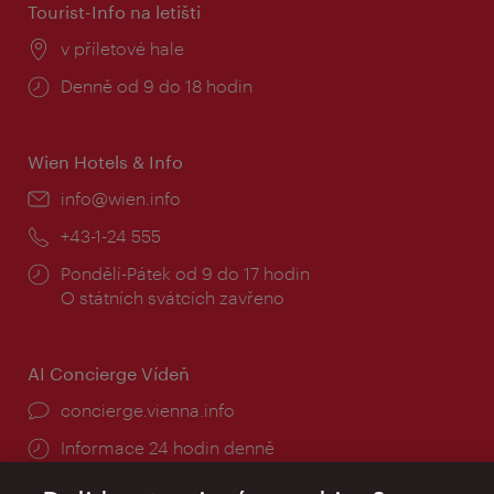
Tourist-Info na letišti
Místo:
v příletové hale
Provozní
Denně od 9 do 18 hodin
doba:
Wien Hotels & Info
E-
info@wien.info
mail:
Telefon:
+43-1-24 555
Provozní
Pondělí-Pátek od 9 do 17 hodin
doba:
O státních svátcích zavřeno
AI Concierge Vídeň
concierge.vienna.info
Informace 24 hodin denně