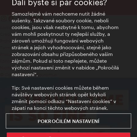
Dali byste si pár cookies?
Samozřejmě vám nechceme nutit žádné
sušenky. Takzvané soubory cookie, neboli
cookies, jsou však nezbytné k tomu, abychom
Kontakty
vám mohli poskytnout ty nejlepší služby, a
Credits
zároveň umožňují fungování webových
Prohlášení o ochraně osobních údajů
stránek a jejich vyhodnocování, stejně jako
Terms of Use
zobrazování obsahu přizpůsobeného vašim
Přístupnost
zájmům. Pokud si toto nepřejete, můžete
Kontakt pro tisk
výchozí nastavení změnit v nabídce „Pokročilá
Nastavení cookies
nastavení“.
© Copyright Wien Tourismus
Tip: Své nastavení cookies můžete během
návštěvy webových stránek opět kdykoli
změnit pomocí odkazu “Nastavení cookies” v
zápatí na konci těchto webových stránek.
POKROČILÉM NASTAVENÍ