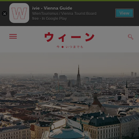
ivie - Vienna Guide
View
WienTourismus / Vienna Tourist Board
free - In Google Play
メ
検
ニ
索
ュ
メ
こ
す
ー
る
ニ
の
の
ュ
ペ
表
ー
ー
示・
非
へ
ジ
表
の
示
ト
ッ
プ
へ