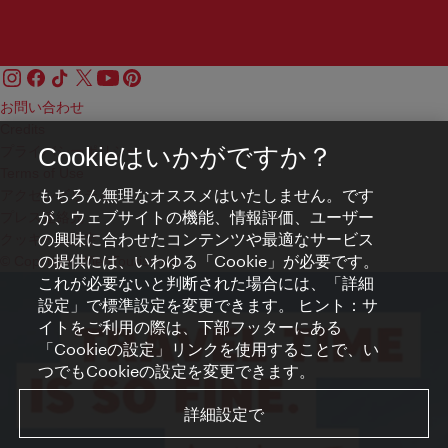
お問い合わせ
Credits
プライバシーポリシー
Cookieはいかがですか？
Terms of Use
もちろん無理なオススメはいたしません。です
アクセシビリティ
が、ウェブサイトの機能、情報評価、ユーザー
プレス連絡先
の興味に合わせたコンテンツや最適なサービス
クッキーの設定
の提供には、いわゆる「Cookie」が必要です。
© Copyright WienTourismus
これが必要ないと判断された場合には、「詳細
設定」で標準設定を変更できます。 ヒント：サ
イトをご利用の際は、下部フッターにある
「Cookieの設定」リンクを使用することで、い
つでもCookieの設定を変更できます。
詳細設定で