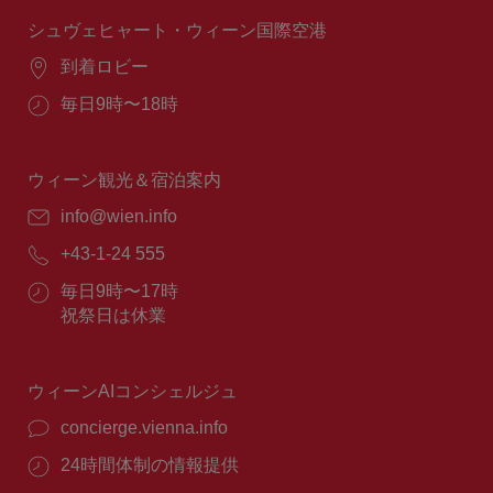
時
間：
シュヴェヒャート・ウィーン国際空港
場
到着ロビー
所：
営
毎日9時〜18時
業
時
間：
ウィーン観光＆宿泊案内
E
info@wien.info
メ
電
+43-1-24 555
ー
話
ル：
営
毎日9時〜17時
番
業
祝祭日は休業
号：
時
間：
ウィーンAIコンシェルジュ
concierge.vienna.info
24時間体制の情報提供