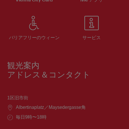
バリアフリーのウィーン
サービス
観光案内
アドレス＆コンタクト
1区旧市街
場
Albertinaplatz／Maysedergasse角
所：
営
毎日9時〜18時
業