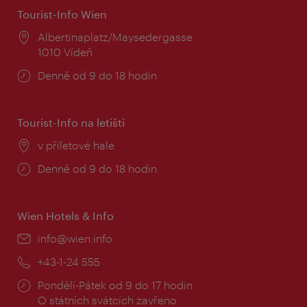
Tourist-Info Wien
Místo:
Albertinaplatz/Maysedergasse
1010 Vídeň
Provozní
Denně od 9 do 18 hodin
doba:
Tourist-Info na letišti
Místo:
v příletové hale
Provozní
Denně od 9 do 18 hodin
doba:
Wien Hotels & Info
E-
info@wien.info
mail:
Telefon:
+43-1-24 555
Provozní
Pondělí-Pátek od 9 do 17 hodin
doba:
O státních svátcích zavřeno