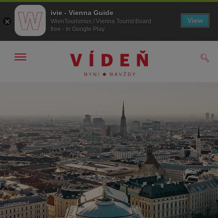
ivie - Vienna Guide
View
WienTourismus / Vienna Tourist Board
free - In Google Play
Zobrazit/skrýt
Hled
navigační
panel
Přejít
Přejít
na
k obsahu
procházení