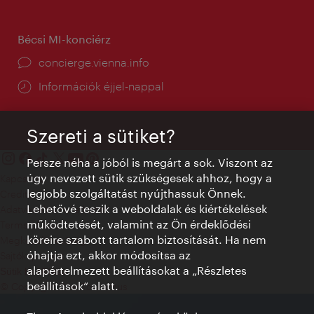
Bécsi MI-konciérz
concierge.vienna.info
Információk éjjel-nappal
Szereti a sütiket?
Persze néha a jóból is megárt a sok. Viszont az
úgy nevezett sütik szükségesek ahhoz, hogy a
Kapcsolat
legjobb szolgáltatást nyújthassuk Önnek.
Credits
Lehetővé teszik a weboldalak és kiértékelések
Adatvédelmi nyilatkozat
működtetését, valamint az Ön érdeklődési
Terms of Use
köreire szabott tartalom biztosítását. Ha nem
Megközelíthetőség
óhajtja ezt, akkor módosítsa az
Sajtókapcsolat
alapértelmezett beállításokat a „Részletes
Sütik beállítása
beállítások“ alatt.
© Copyright WienTourismus