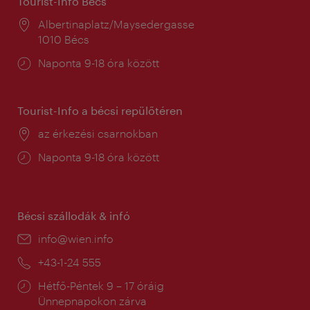
Tourist-Info Bécs
Helyszín:
Albertinaplatz/Maysedergasse
1010 Bécs
Nyitva
Naponta 9-18 óra között
tartás:
Tourist-Info a bécsi repülőtéren
Helyszín:
az érkezési csarnokban
Nyitva
Naponta 9-18 óra között
tartás:
Bécsi szállodák & infó
E-
info@wien.info
mail:
Telefon:
+43-1-24 555
Nyitva
Hétfő-Péntek 9 – 17 óráig
tartás:
Ünnepnapokon zárva