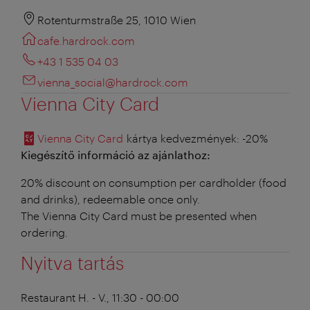
Rotenturmstraße 25, 1010 Wien
cafe.hardrock.com
+43 1 535 04 03
vienna_social@hardrock.com
Vienna City Card
Vienna City Card
kártya kedvezmények
: -20%
Kiegészítő információ az ajánlathoz:
20% discount on consumption per cardholder (food
and drinks), redeemable once only.
The Vienna City Card must be presented when
ordering.
Nyitva tartás
Restaurant
H. - V., 11:30 - 00:00