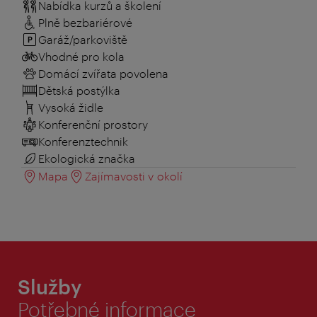
Nabídka kurzů a školení
Plně bezbariérové
Garáž/parkoviště
Vhodné pro kola
Domácí zvířata povolena
Dětská postýlka
Vysoká židle
Konferenční prostory
Konferenztechnik
Ekologická značka
Mapa
Zajímavosti v okolí
Služby
Potřebné informace