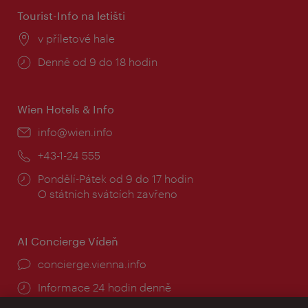
Tourist-Info na letišti
Místo:
v příletové hale
Provozní
Denně od 9 do 18 hodin
doba:
Wien Hotels & Info
E-
info@wien.info
mail:
Telefon:
+43-1-24 555
Provozní
Pondělí-Pátek od 9 do 17 hodin
doba:
O státních svátcích zavřeno
AI Concierge Vídeň
concierge.vienna.info
Informace 24 hodin denně