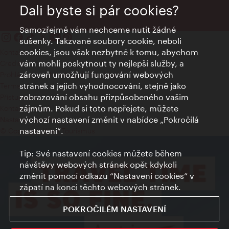
Dali byste si pár cookies?
Samozřejmě vám nechceme nutit žádné
sušenky. Takzvané soubory cookie, neboli
cookies, jsou však nezbytné k tomu, abychom
Kontakty
vám mohli poskytnout ty nejlepší služby, a
Credits
zároveň umožňují fungování webových
Prohlášení o ochraně osobních údajů
stránek a jejich vyhodnocování, stejně jako
Terms of Use
zobrazování obsahu přizpůsobeného vašim
Přístupnost
zájmům. Pokud si toto nepřejete, můžete
Kontakt pro tisk
výchozí nastavení změnit v nabídce „Pokročilá
Nastavení cookies
nastavení“.
© Copyright Wien Tourismus
Tip: Své nastavení cookies můžete během
návštěvy webových stránek opět kdykoli
změnit pomocí odkazu “Nastavení cookies” v
zápatí na konci těchto webových stránek.
POKROČILÉM NASTAVENÍ