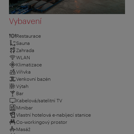
Vybavení
Restaurace
Sauna
Zahrada
WLAN
Klimatizace
Vířivka
Venkovní bazén
Výtah
Bar
Kabelová/satelitní TV
Minibar
Vlastní hotelová e-nabíjecí stanice
Co-workingový prostor
Masáž