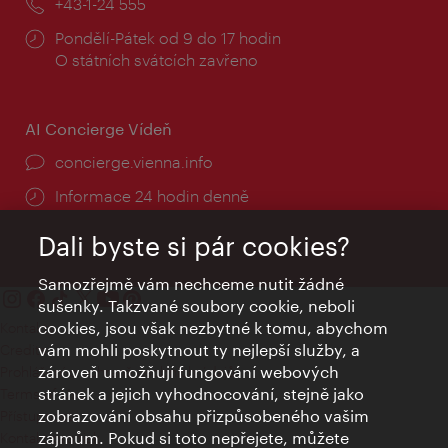
Telefon:
+43-1-24 555
Provozní
Pondělí-Pátek od 9 do 17 hodin
doba:
O státních svátcích zavřeno
AI Concierge Vídeň
concierge.vienna.info
Informace 24 hodin denně
Dali byste si pár cookies?
Samozřejmě vám nechceme nutit žádné
sušenky. Takzvané soubory cookie, neboli
cookies, jsou však nezbytné k tomu, abychom
Kontakty
vám mohli poskytnout ty nejlepší služby, a
Credits
zároveň umožňují fungování webových
Prohlášení o ochraně osobních údajů
stránek a jejich vyhodnocování, stejně jako
Terms of Use
zobrazování obsahu přizpůsobeného vašim
Přístupnost
zájmům. Pokud si toto nepřejete, můžete
Kontakt pro tisk