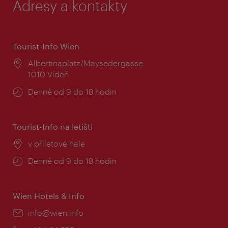
Adresy a kontakty
Tourist-Info Wien
Místo:
Albertinaplatz/Maysedergasse
1010 Vídeň
Provozní
Denně od 9 do 18 hodin
doba:
Tourist-Info na letišti
Místo:
v příletové hale
Provozní
Denně od 9 do 18 hodin
doba:
Wien Hotels & Info
E-
info@wien.info
mail: